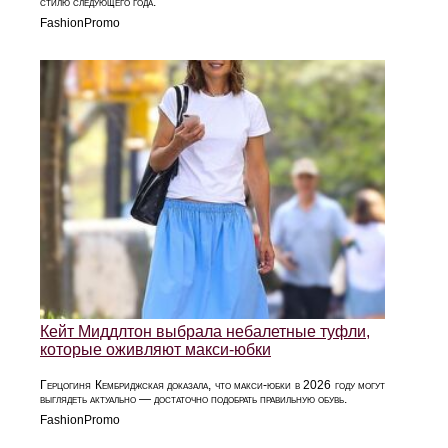
стилю следующего года.
FashionPromo
Кейт Миддлтон выбрала небалетные туфли,
которые оживляют макси-юбки
Герцогиня Кембриджская доказала, что макси-юбки в 2026 году могут
выглядеть актуально — достаточно подобрать правильную обувь.
FashionPromo