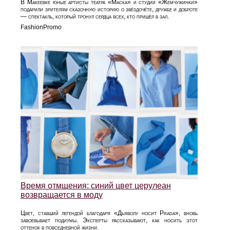
В Макеевке юные артисты театра «Маска» и студии «Жемчужинки»
подарили зрителям сказочную историю о звёздочёте, дружбе и доброте
— спектакль, который тронул сердца всех, кто пришёл в зал.
FashionPromo
Время отмщения: синий цвет церулеан
возвращается в моду
Цвет, ставший легендой благодаря «Дьяволу носит Prada», вновь
завоевывает подиумы. Эксперты рассказывают, как носить этот
оттенок в повседневной жизни.