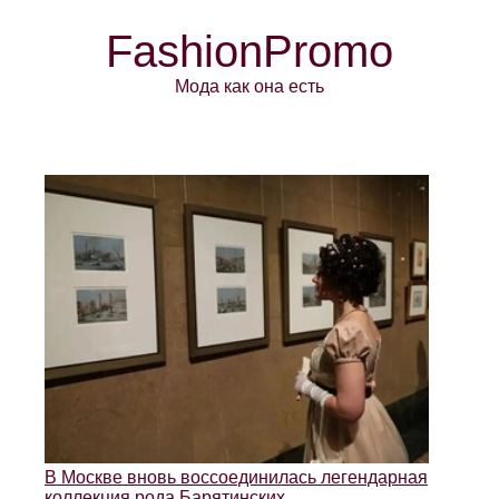
FashionPromo
Мода как она есть
В Москве вновь воссоединилась легендарная
коллекция рода Барятинских