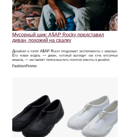
Мусорный шик: A$AP Rocky представил
диван, похожий на свалку
Дизайнер и рэпер A$AP Rocky продолжает эксперименты с мебелью.
Его новая модель — диван, который выглядит как куча мусорных
мешков, — заставляет переосмыслить понятие красоты в дизайне.
FashionPromo