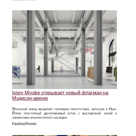
Issey Miyake открывает новый флагман на
Мэдисон-авеню
Японский бренд расширяет географию присутствия, запуская в Нью-
Йорке просторный двухуровневый бутик с выставочной зоной и
элементами архитектурного наследия.
FashionPromo