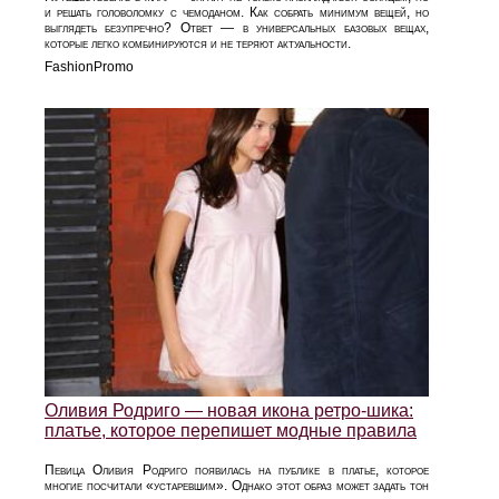
и решать головоломку с чемоданом. Как собрать минимум вещей, но
выглядеть безупречно? Ответ — в универсальных базовых вещах,
которые легко комбинируются и не теряют актуальности.
FashionPromo
Оливия Родриго — новая икона ретро-шика:
платье, которое перепишет модные правила
Певица Оливия Родриго появилась на публике в платье, которое
многие посчитали «устаревшим». Однако этот образ может задать тон