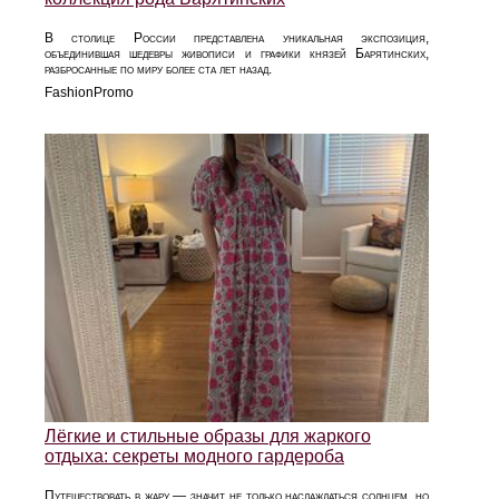
В столице России представлена уникальная экспозиция,
объединившая шедевры живописи и графики князей Барятинских,
разбросанные по миру более ста лет назад.
FashionPromo
Лёгкие и стильные образы для жаркого
отдыха: секреты модного гардероба
Путешествовать в жару — значит не только наслаждаться солнцем, но