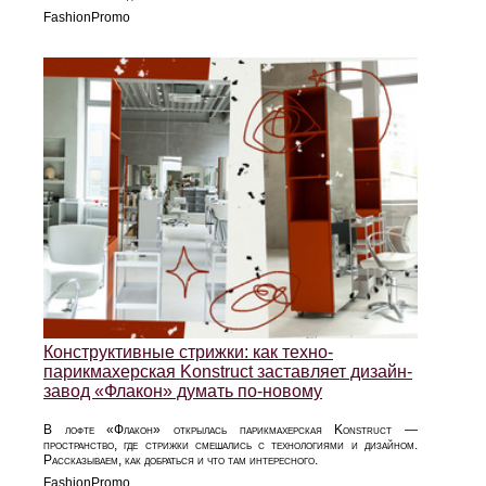
FashionPromo
Конструктивные стрижки: как техно-
парикмахерская Konstruct заставляет дизайн-
завод «Флакон» думать по-новому
В лофте «Флакон» открылась парикмахерская Konstruct —
пространство, где стрижки смешались с технологиями и дизайном.
Рассказываем, как добраться и что там интересного.
FashionPromo