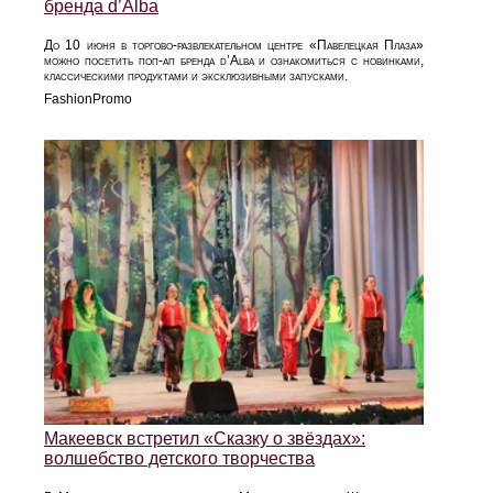
бренда d’Alba
До 10 июня в торгово-развлекательном центре «Павелецкая Плаза»
можно посетить поп-ап бренда d’Alba и ознакомиться с новинками,
классическими продуктами и эксклюзивными запусками.
FashionPromo
Макеевск встретил «Сказку о звёздах»:
волшебство детского творчества