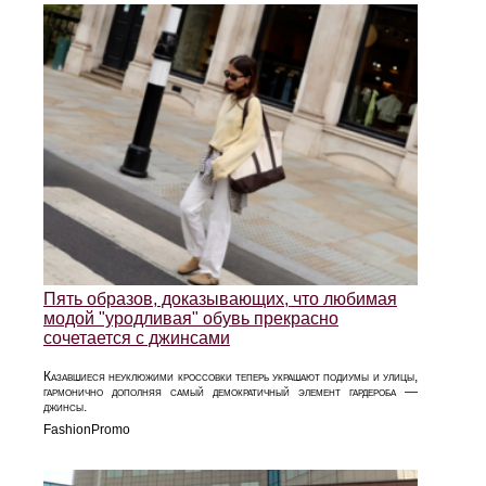
Пять образов, доказывающих, что любимая
модой "уродливая" обувь прекрасно
сочетается с джинсами
Казавшиеся неуклюжими кроссовки теперь украшают подиумы и улицы,
гармонично дополняя самый демократичный элемент гардероба —
джинсы.
FashionPromo