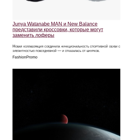
Junya Watanabe MAN и New Balance
представили кроссовки, которые могут
заменить лоферы
Новая коллаборация соединила функциональность спортивной обуви с
элегантностью повседневной — и отказалась от шнурков.
FashionPromo