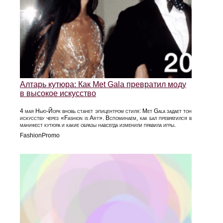
Алтарь кутюра: Как Met Gala превратил моду
в высокое искусство
4 мая Нью-Йорк вновь станет эпицентром стиля: Met Gala задает тон
искусству через «Fashion is Art». Вспоминаем, как бал превратился в
манифест кутюра и какие образы навсегда изменили правила игры.
FashionPromo