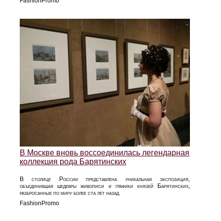
FashionPromo
В Москве вновь воссоединилась легендарная
коллекция рода Барятинских
В столице России представлена уникальная экспозиция,
объединившая шедевры живописи и графики князей Барятинских,
разбросанные по миру более ста лет назад.
FashionPromo