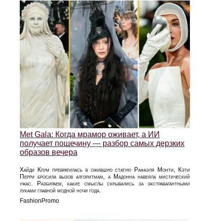
Met Gala: Когда мрамор оживает, а ИИ
получает пощечину — разбор самых дерзких
образов вечера
Хайди Клум превратилась в ожившую статую Рафаэля Монти, Кэти
Перри бросила вызов алгоритмам, а Мадонна навеяла мистический
ужас. Разбираем, какие смыслы скрывались за экстравагантными
луками главной модной ночи года.
FashionPromo