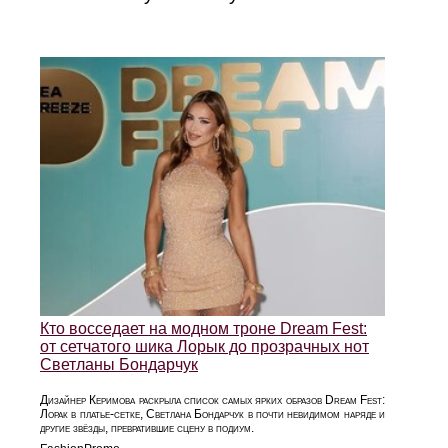
Кто восседает на модном троне Dream Fest:
от сетчатого шика Лорык до прозрачных нот
Светланы Бондарчук
Дизайнер Керимова раскрыла список самых ярких образов Dream Fest:
Лорак в платье‑сетке, Светлана Бондарчук в почти невидимом наряде и
другие звёзды, превратившие сцену в подиум.