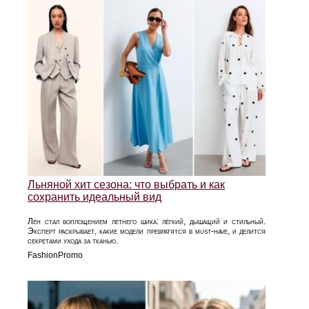
Льняной хит сезона: что выбрать и как
сохранить идеальный вид
Лён стал воплощением летнего шика: лёгкий, дышащий и стильный.
Эксперт раскрывает, какие модели превратятся в must‑have, и делится
секретами ухода за тканью.
FashionPromo