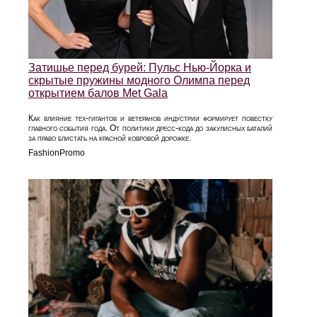
Затишье перед бурей: Пульс Нью-Йорка и
скрытые пружины модного Олимпа перед
открытием балов Met Gala
Как влияние тех-гигантов и ветеранов индустрии формирует повестку
главного события года. От политики дресс-кода до закулисных баталий
за право блистать на красной ковровой дорожке.
FashionPromo