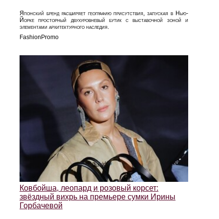
Японский бренд расширяет географию присутствия, запуская в Нью-
Йорке просторный двухуровневый бутик с выставочной зоной и
элементами архитектурного наследия.
FashionPromo
Ковбойша, леопард и розовый корсет:
звёздный вихрь на премьере сумки Ирины
Горбачевой