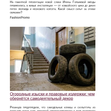
На гламурной презентации новой сумки Ирины Горбачевой звёзды
превратились в живые инсталляции — от ковбойского шика до диких
пятен леопарда и неонового корсета. Какой смысл скрыт за этими
образами?
FashionPromo
Огородные изыски и правовые издержки: чем
обернётся самодеятельный декор
Рязанцев предупредили, что самодельные клумбы и скульптуры из
покрышек могут стать причиной административного и даже уголовного