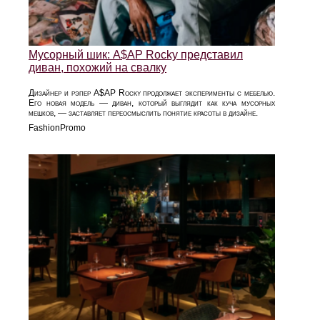
Мусорный шик: A$AP Rocky представил
диван, похожий на свалку
Дизайнер и рэпер A$AP Rocky продолжает эксперименты с мебелью.
Его новая модель — диван, который выглядит как куча мусорных
мешков, — заставляет переосмыслить понятие красоты в дизайне.
FashionPromo