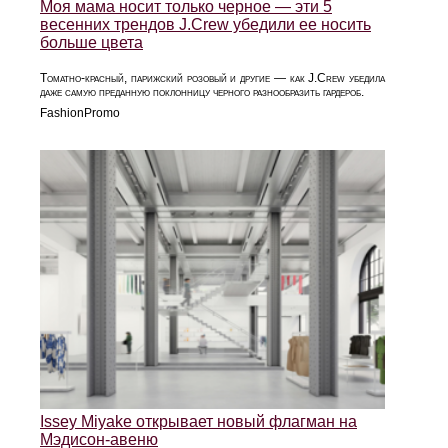
Моя мама носит только черное — эти 5
весенних трендов J.Crew убедили ее носить
больше цвета
Томатно-красный, парижский розовый и другие — как J.Crew убедила
даже самую преданную поклонницу черного разнообразить гардероб.
FashionPromo
Issey Miyake открывает новый флагман на
Мэдисон-авеню