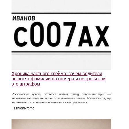
Хроника частного клейма: зачем водители
выносят фамилии на номера и не грозит ли
это штрафом
Российские дороги захватил новый тренд персонализации —
аккуратные фамилии на белом поле номерных знаков. Разбираемся, где
заканчивается эстетика и начинаются санкции закона.
FashionPromo