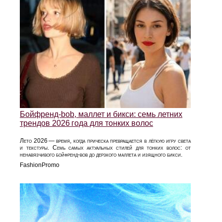
Бойфренд‑bob, маллет и бикси: семь летних
трендов 2026 года для тонких волос
Лето 2026 — время, когда прическа превращается в лёгкую игру света
и текстуры. Семь самых актуальных стилей для тонких волос: от
ненавязчивого бойфренд‑bob до дерзкого маллета и изящного бикси.
FashionPromo