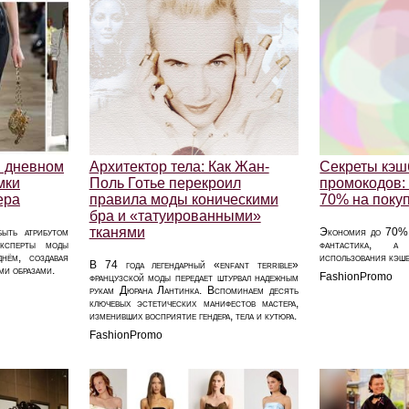
Секреты кэш
в дневном
Архитектор тела: Как Жан-
промокодов: 
мки
Поль Готье перекроил
70% на покуп
ера
правила моды коническими
бра и «татуированными»
тканями
Экономия до 70% 
быть атрибутом
фантастика, а 
Эксперты моды
использования кэшб
нём, создавая
В 74 года легендарный «enfant terrible»
ми образами.
FashionPromo
французской моды передает штурвал надежным
рукам Дюрана Лантинка. Вспоминаем десять
ключевых эстетических манифестов мастера,
изменивших восприятие гендера, тела и кутюра.
FashionPromo