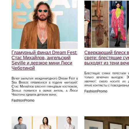
Гламурный финал Dream Fest:
Сверкающий блеск 
Стас Михайлов, ангельский
свете: блестящие су
Seville и дерзкое мини Люси
выходят из тени веч
Чеботиной
Блестящие сумки перестали 
только вечерних выходов. 
Вечер закрытия международного Dream Fest в
уверяют: смело носите их д
Sea Breeze превратился в подиум фантазий:
яркие контрасты с повседневны
Стас Михайлов блеснул глянцевым костюмом,
Seville появился в образе ангела, а Люси
FashionPromo
Чеботина удивила дерзким мини.
FashionPromo