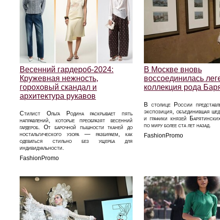
Весенний гардероб-2024:
В Москве вновь
Кружевная нежность,
воссоединилась лег
гороховый скандал и
коллекция рода Бар
архитектура рукавов
В столице России представл
экспозиция, объединившая ше
Стилист Ольга Родина раскрывает пять
и графики князей Барятинских
направлений, которые преобразят весенний
по миру более ста лет назад.
гардероб. От барочной пышности тканей до
ностальгического узора — разбираем, как
FashionPromo
одеваться стильно без ущерба для
индивидуальности.
FashionPromo