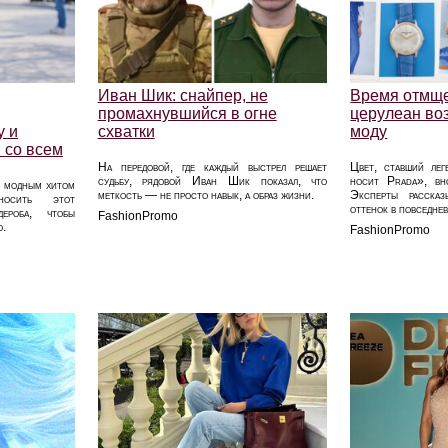
Иван Шик: снайпер, не
Время отмще
промахнувшийся в огне
церулеан во
у и
схватки
моду
 со всем
На передовой, где каждый выстрел решает
Цвет, ставший лег
судьбу, рядовой Иван Шик показал, что
носит Prada», вно
я модным хитом
меткость — не просто навык, а образ жизни.
Эксперты рассказ
носить этот
оттенок в повседне
дероба, чтобы
FashionPromo
о.
FashionPromo