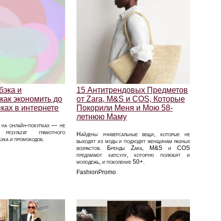
бэка и
15 Антитрендовых Предметов
как экономить до
от Zara, M&S и COS, Которые
ках в интернете
Покорили Меня и Мою 58-
летнюю Маму
на онлайн-покупках — не
результат грамотного
Найдены универсальные вещи, которые не
эка и промокодов.
выходят из моды и подходят женщинам разных
возрастов. Бренды Zara, M&S и COS
предлагают капсулу, которую полюбят и
молодежь, и поколение 50+.
FashionPromo