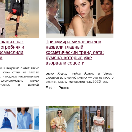
канях: как
Три кумира миллениалов
Погребняк и
назвали главный
осмыслили
косметический тренд лета:
ки
румяна, которые уже
взорвали соцсети
ина выделила самые яркие
де юбка стала не просто
Белла Хадид, Грейси Абрамс и Зендая
ба, а мощным инструментом
сходятся во мнении: румяна — это не просто
 балансирующим между
макияж, а целая философия лета 2026 года.
жностью и дерзкой
FashionPromo