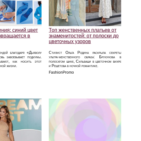
ния: синий цвет
Топ женственных платьев от
звращается в
знаменитостей: от полоски до
цветочных узоров
ендой благодаря «Дьяволу
Стилист Ольга Родина раскрыла секреты
вь завоевывает подиумы.
ультра‑женственного образа: Брухунова в
ывают, как носить этот
полосатом шике, Сильваши в цветочном вихре
вной жизни.
и Решетова в ночной романтике.
FashionPromo