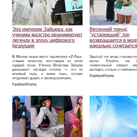
Эхо империи Зайцева: как
Весенний тренд:
ученики маэстро реанимируют
"устаревший" топ
легенду в эпоху цифрового
возвращается в мод
бездушия
идеально сочетается
В Москве начала работу лаборатория «Z-Лаб»,
Забытый топ вновь становитс
ставшая фениксом, восставшим из пепла
весны. Узнайте, как 
ушедшей эпохи. Ученики Вячеслава Зайцева
универсальный элемент гар
доказывают: наследие кутюрье — это не
выглядеть стильно и современн
архивный пыль, а живая ткань, которая
FashionPromo
продолжает дышать и эволюционировать.
FashionPromo