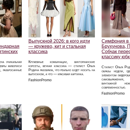
Выпускной 2026: в кого идти
Симфония в т
ендарная
— кружево, кит и стальная
Брухунова, 
ятинских
классика
Собчак пере
классику юб
ена уникальная
Кружевные комбинации, викторианские
девры живописи
корсеты, вечная классика — стилист Ольга
Стилист Ольга Род
, разбросанные
Родина разобрала, что реально будет носить на
образы недели, г
выпускном, а что — красивая картинка.
элементом гардеро
самовыражения,
FashionPromo
винтажной не
современностью.
FashionPromo