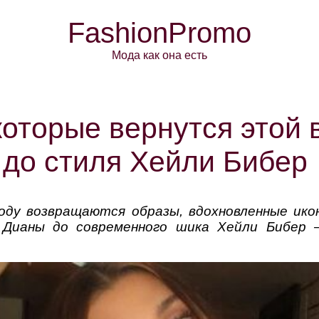
FashionPromo
Мода как она есть
которые вернутся этой 
до стиля Хейли Бибер
моду возвращаются образы, вдохновленные ик
ы Дианы до современного шика Хейли Бибер