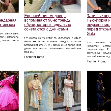
Европейские модницы
Затишье пер
ендарная
вспоминают 90-е: тренды
Нью-Йорка и
ятинских
обуви, которые идеально
пружины мо
сочетаются с джинсами
перед откры
Gala
ена уникальная
девры живописи
От мюлов на танкетке до кроссовок в стиле
, разбросанные
ретро — обзор обувных трендов, которые
Как влияние тех
возвращают дух 90-х и гармонично дополняют
индустрии форми
джинсовые образы современных европейских
события года. От
модниц.
закулисных батал
красной ковровой д
FashionPromo
FashionPromo