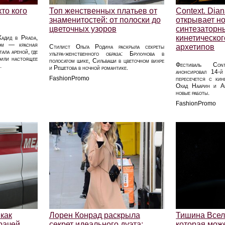
то кого
Топ женственных платьев от
Context. Dia
знаменитостей: от полоски до
открывает но
цветочных узоров
синтезаторн
кинетическог
Хадид в Prada,
ом — красная
архетипов
Стилист Ольга Родина раскрыла секреты
ала ареной, где
ультра‑женственного образа: Брухунова в
оили настоящее
полосатом шике, Сильваши в цветочном вихре
Фестиваль Cont
.
и Решетова в ночной романтике.
анонсировал 14-й
FashionPromo
пересечется с кин
Охад Наарин и Ан
новые работы.
FashionPromo
как
Лорен Конрад раскрыла
Тишина Вселе
рачей
секрет идеального дуэта:
которая мож