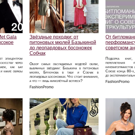
Met Gala
Звёздные походки: от
От битломан
ысокое
питоновых мюлей Базыкиной
перформансу
до леопардовых босоножек
советском ан
Собчак
ет эпицентром
Подборка книг,
скусству через
переплетения п
Обзор самых обсуждаемых моделей обуви,
наем, как бал
кинематографистов
выбранных звёздами: Базыкина в питоновых
 и какие образы
Союзе конца 80‑х,
мюлях, Брухунова в таби и Собчак в
.
до экспериментальн
леопардовых босоножках. Что стоит внимания,
а что — лишь мимолётный всплеск?
FashionPromo
FashionPromo