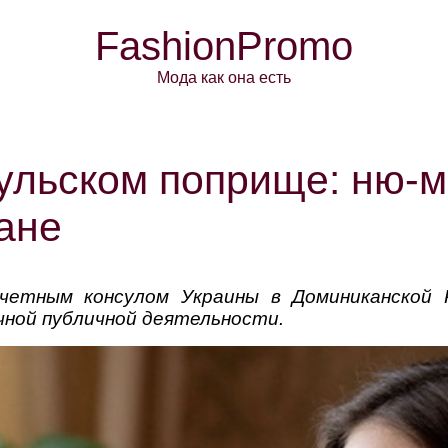
FashionPromo
Мода как она есть
сульском поприще: ню-
ане
почетным консулом Украины в Доминиканской 
ачной публичной деятельности.