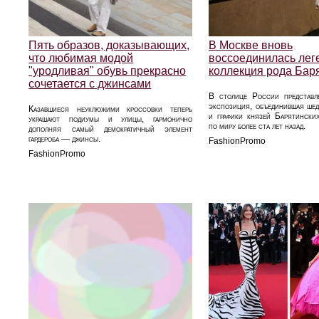
Пять образов, доказывающих,
В Москве вновь
что любимая модой
воссоединилась лег
"уродливая" обувь прекрасно
коллекция рода Бар
сочетается с джинсами
В столице России представл
экспозиция, объединившая ше
Казавшиеся неуклюжими кроссовки теперь
и графики князей Барятинских
украшают подиумы и улицы, гармонично
по миру более ста лет назад.
дополняя самый демократичный элемент
гардероба — джинсы.
FashionPromo
FashionPromo