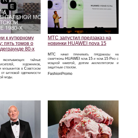
ии к кутюрному
МТС запустил предзаказ на
: пять томов о
новинки HUAWEI nova 15
деграунде 80‑х
МТС начал принимать предзаказы на
смартфоны HUAWEI nova 15 и nova 15 Pro с
 раскрывающих тайные
мощной камерой, долгим аккумулятором и
исателей, художников,
защитным стеклом.
 и музыкантов в Советском
 от битловой одержимости
FashionPromo
ой моды.