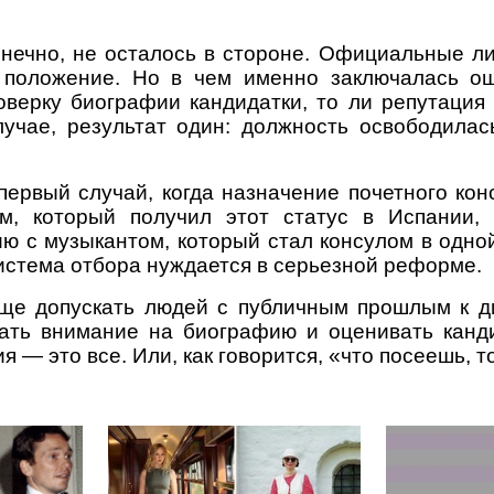
онечно, не осталось в стороне. Официальные ли
 положение. Но в чем именно заключалась ош
оверку биографии кандидатки, то ли репутация
лучае, результат один: должность освободилас
первый случай, когда назначение почетного ко
ом, который получил этот статус в Испании,
ю с музыкантом, который стал консулом в одной 
система отбора нуждается в серьезной реформе.
бще допускать людей с публичным прошлым к д
ать внимание на биографию и оценивать канд
ия — это все. Или, как говорится, «что посеешь, 