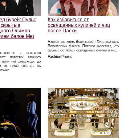
ед бурей: Пульс
Как избавиться от
 скрытые
освященных куличей и яиц
дного Олимпа
после Пасхи
тием балов Met
Настоятель храма Воскресения Христова села
Воскресенка Максим Портнов рассказал, что
делать с остатками освященных куличей и яиц.
-гигантов и ветеранов
FashionPromo
рует повестку главного
 политики дресс-кода до
ий за право блистать на
орожке.