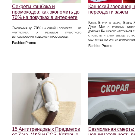
Секреты кэшбэка и
Каннский зверинец: к
промокодов: как экономить до
переодел и зачем
70% на покупках в интернете
Карла Бруни в зебре, Белла 
Деми Мур с розовым бант
Экономия до 70% на онлайн-покупках — не
дорожка Каннского фестиваля ст
фантастика, а результат грамотного
стилисты и сами звёзды устр
использования кэшбэка и промокодов.
охотничье погоня за вниманием
FashionPromo
FashionPromo
15 Антитрендовых Предметов
Безмолвная смерть: 
от Zara, M&S и COS, Которые
невнимательность в