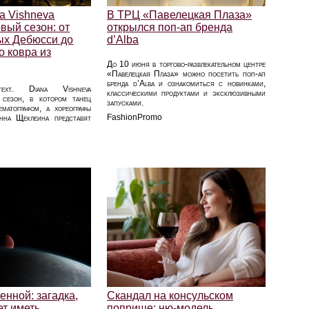
na Vishneva
В ТРЦ «Павелецкая Плаза»
вый сезон: от
открылся поп-ап бренда
ых Дебюсси до
d’Alba
о ковра из
До 10 июня в торгово-развлекательном центре
«Павелецкая Плаза» можно посетить поп-ап
бренда d’Alba и ознакомиться с новинками,
ext. Diana Vishneva
классическими продуктами и эксклюзивными
 сезон, в котором танец
запусками.
ематографом, а хореографы
FashionPromo
на Щеклеина представят
нной: загадка,
Скандал на консульском
ет иметь
поприще: ню-модель