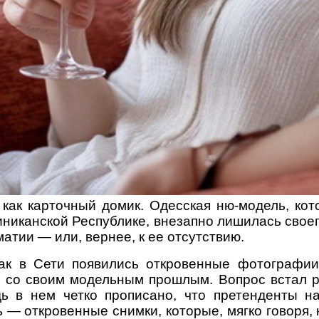
 как карточный домик. Одесская ню-модель, кот
никанской Республике, внезапно лишилась своего
атии — или, вернее, к ее отсутствию.
как в Сети появились откровенные фотографи
и со своим модельным прошлым. Вопрос встал ре
дь в нем четко прописано, что претенденты н
 — откровенные снимки, которые, мягко говоря,