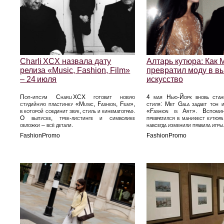
Charli XCX назвала дату
Алтарь кутюра: Как 
релиза «Music, Fashion, Film»
превратил моду в в
– 24 июля
искусство
Поп-ипсум Charli XCX готовит новую
4 мая Нью-Йорк вновь стан
студийную пластинку «Music, Fashion, Film»,
стиля: Met Gala задает тон и
в которой соединит звук, стиль и кинематограф.
«Fashion is Art». Вспоми
О выпуске, трек‑листинге и символике
превратился в манифест кутюра
обложки – всё детали.
навсегда изменили правила игры
FashionPromo
FashionPromo