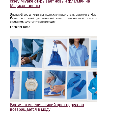
Issey Miyake открывает новый флагман на
Мэдисон-авеню
Японский бренд расширяет географию присутствия, запуская в Нью-
Йорке просторный двухуровневый бутик с выставочной зоной и
элементами архитектурного наследия.
FashionPromo
Время отмщения: синий цвет церулеан
возвращается в моду