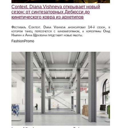
Context. Diana Vishneva открывает новый
сезон: от синтезаторных Дебюсси до
кинетического ковра из архетипов
Фестиваль Context. Diana Vishneva анонсировал 14-й сезон, в
котором танец пересечется с кинематографом, а хореографы Охад
Наарин и Анна Щеклеина представят новые работы.
FashionPromo