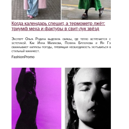
Когда календарь спешит, а термометр лжёт:
триумф меха и фактуры в свит-лук звёзд
Эксперт Ольга Родина выделила образы, где тепло встречается с
эстетикой. Как Инна Маликова, Полина Брухунова и Ян Гэ
обманывают капризы погоды, превращая необходимость укутываться в
стильный манифест.
FashionPromo