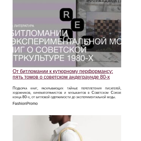
От битломании к кутюрному перформансу:
пять томов о советском андеграунде 80‑х
Подборка книг, раскрывающих тайные переплетения писателей,
художников, кинематографистов и музыкантов в Советском Союзе
конца 80‑х, от битловой одержимости до экспериментальной моды.
FashionPromo