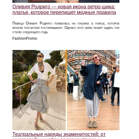
Оливия Родриго — новая икона ретро-шика:
платье, которое перепишет модные правила
Певица Оливия Родриго появилась на публике в платье, которое
многие посчитали «устаревшим». Однако этот образ может задать тон
стилю следующего года.
FashionPromo
Театральные наряды знаменитостей: от