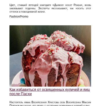
Цвет, ставший легендой благодаря «Дьяволу носит Prada», вновь
завоевывает подиумы. Эксперты рассказывают, как носить этот
оттенок в повседневной жизни.
FashionPromo
Как избавиться от освященных куличей и яиц
после Пасхи
Настоятель храма Воскресения Христова села Воскресенка Максим
Портнов рассказал, что делать с остатками освященных куличей и яиц.