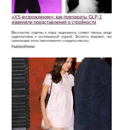
«XS‑возрождение»: как препараты GLP‑1
изменили представления о стройности
Веб‑культура, подиумы и новые медикаменты стирают границы между
бодипозитивом и экстремальной худобой. Эксперты разбирают, чем
оземпиковая эпоха трансформирует стандарты красоты.
FashionPromo