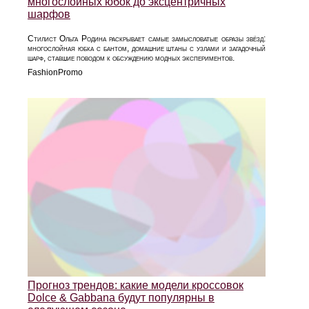
многослойных юбок до эксцентричных
шарфов
Стилист Ольга Родина раскрывает самые замысловатые образы звёзд:
многослойная юбка с бантом, домашние штаны с узлами и загадочный
шарф, ставшие поводом к обсуждению модных экспериментов.
FashionPromo
Прогноз трендов: какие модели кроссовок
Dolce & Gabbana будут популярны в