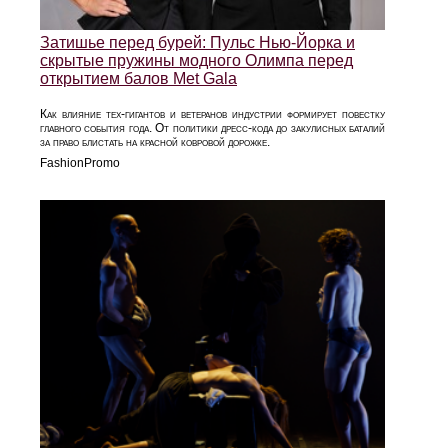
Затишье перед бурей: Пульс Нью-Йорка и
скрытые пружины модного Олимпа перед
открытием балов Met Gala
Как влияние тех-гигантов и ветеранов индустрии формирует повестку
главного события года. От политики дресс-кода до закулисных баталий
за право блистать на красной ковровой дорожке.
FashionPromo