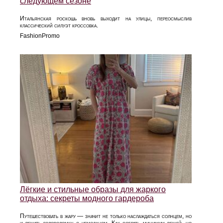
следующем сезоне
Итальянская роскошь вновь выходит на улицы, переосмыслив
классический силуэт кроссовка.
FashionPromo
Лёгкие и стильные образы для жаркого
отдыха: секреты модного гардероба
Путешествовать в жару — значит не только наслаждаться солнцем, но
и решать головоломку с чемоданом. Как собрать минимум вещей, но