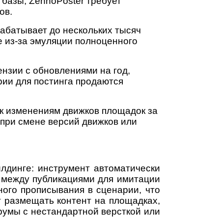
 базы, ZennoPoster требует
ов.
абатывает до нескольких тысяч
е из-за эмуляции полноценного
нзии с обновлениями на год,
рии для постинга продаются
к изменениям движков площадок за
 при смене версий движков или
лдинге: инструмент автоматически
 между публикациями для имитации
ного прописывания в сценарии, что
т размещать контент на площадках,
румы с нестандартной версткой или