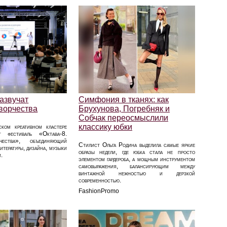
азвучат
Симфония в тканях: как
творчества
Брухунова, Погребняк и
Собчак переосмыслили
классику юбки
ком креативном кластере
т фестиваль «Октава-8.
чества», объединяющий
Стилист Ольга Родина выделила самые яркие
итературы, дизайна, музыки
образы недели, где юбка стала не просто
и.
элементом гардероба, а мощным инструментом
самовыражения, балансирующим между
винтажной нежностью и дерзкой
современностью.
FashionPromo