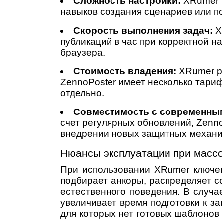
Сложность настройки:
XRumer г
навыков создания сценариев или по
Скорость выполнения задач:
X
публикаций в час при корректной н
браузера.
Стоимость владения:
XRumer ра
ZennoPoster имеет несколько тари
отдельно.
Совместимость с современны
счет регулярных обновлений, Zenno
внедрении новых защитных механи
Нюансы эксплуатации при масс
При использовании XRumer ключев
подбирает анкоры, распределяет 
естественного поведения. В случа
увеличивает время подготовки к з
для которых нет готовых шаблонов