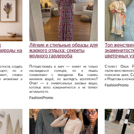
к
Лёгкие и стильные образы для
Топ женстве
природы на
жаркого отдыха: секреты
знаменитосте
модного гардероба
цветочных у
способ создать
Путешествовать в жару — значит не только
Стилист Ольга Р
акцент, но и
наслаждаться солнцем, но и решать
ультра‑женственн
мент, словно
головоломку с чемоданом. Как собрать
полосатом шике, С
ую ароматами и
минимум вещей, но выглядеть безупречно?
и Решетова в ночно
Ответ — в универсальных базовых вещах,
FashionPromo
которые легко комбинируются и не теряют
актуальности.
FashionPromo