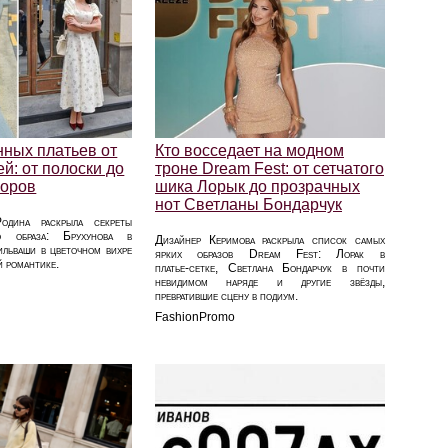
нных платьев от
Кто восседает на модном
й: от полоски до
троне Dream Fest: от сетчатого
зоров
шика Лорык до прозрачных
нот Светланы Бондарчук
одина раскрыла секреты
ого образа: Брухунова в
Дизайнер Керимова раскрыла список самых
ильваши в цветочном вихре
ярких образов Dream Fest: Лорак в
й романтике.
платье‑сетке, Светлана Бондарчук в почти
невидимом наряде и другие звёзды,
превратившие сцену в подиум.
FashionPromo