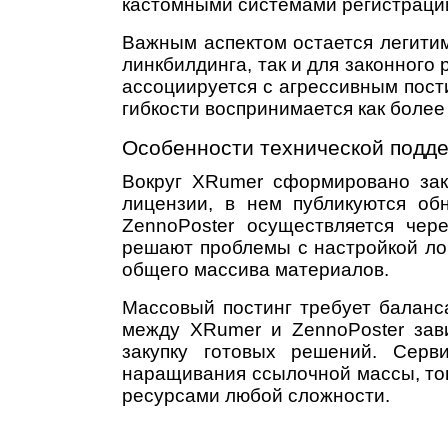
кастомными системами регистраци
Важным аспектом остается легитим
линкбилдинга, так и для законног
ассоциируется с агрессивным пост
гибкости воспринимается как более
Особенности технической подд
Вокруг XRumer сформировано закр
лицензии, в нем публикуются о
ZennoPoster осуществляется чер
решают проблемы с настройкой лог
общего массива материалов.
Массовый постинг требует баланс
между XRumer и ZennoPoster зав
закупку готовых решений. Серв
наращивания ссылочной массы, тог
ресурсами любой сложности.