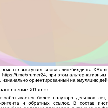
егменте выступает сервис линкбилдинга XRum
у
https://t.me/xrumer24
, при этом альтернативным
, изначально ориентированный на эмуляцию дейс
 наполнение XRumer
рабатывается более полутора десятков лет,
контента и обратных ссылок. В состав инс