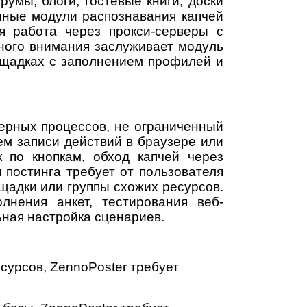
умы, блоги, гостевые книги, доски
нные модули распознавания капчей
я работа через прокси-серверы с
ьного внимания заслуживает модуль
ощадках с заполнением профилей и
ерных процессов, не ограниченный
м записи действий в браузере или
к по кнопкам, обход капчей через
постинга требует от пользователя
щадки или группы схожих ресурсов.
лнения анкет, тестирования веб-
ьная настройка сценариев.
сурсов, ZennoPoster требует