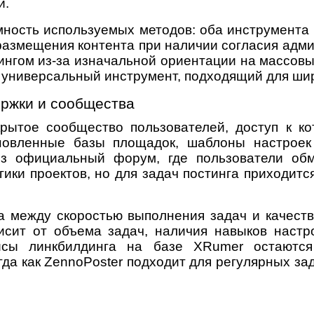
и.
ность используемых методов: оба инструмента м
о размещения контента при наличии согласия ад
ингом из-за изначальной ориентации на массовы
 универсальный инструмент, подходящий для шир
ержки и сообщества
ытое сообщество пользователей, доступ к ко
бновленные базы площадок, шаблоны настроек
ез официальный форум, где пользователи об
ики проектов, но для задач постинга приходит
а между скоростью выполнения задач и качест
исит от объема задач, наличия навыков настр
исы линкбилдинга на базе XRumer остаютс
да как ZennoPoster подходит для регулярных зад