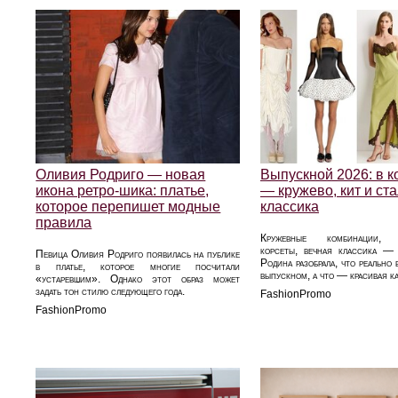
Оливия Родриго — новая
Выпускной 2026: в к
икона ретро-шика: платье,
— кружево, кит и ст
которое перепишет модные
классика
правила
Кружевные комбинации, в
корсеты, вечная классика —
Певица Оливия Родриго появилась на публике
Родина разобрала, что реально 
в платье, которое многие посчитали
выпускном, а что — красивая ка
«устаревшим». Однако этот образ может
задать тон стилю следующего года.
FashionPromo
FashionPromo