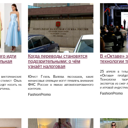
ого идти
Когда переводы становятся
В «Октаве» з
альная
подозрительными: о чём
технологии 
узнаёт налоговая
25 апреля в тульс
«Октава» пройде
икторианские
Юрист Гузель Валеева рассказала, какие
Технологии твор
 стилист Ольга
финансовые операции могут привлечь внимание
экспертов из сфер л
будет носить на
ФНС России в рамках автоматизированного
и игровой индустри
ртинка.
контроля.
FashionPromo
FashionPromo