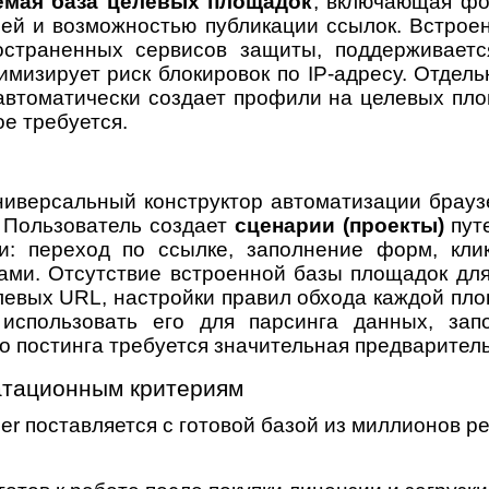
емая база целевых площадок
, включающая фор
ией и возможностью публикации ссылок. Встрое
страненных сервисов защиты, поддерживаетс
имизирует риск блокировок по IP-адресу. Отдел
 автоматически создает профили на целевых пл
е требуется.
универсальный конструктор автоматизации брауз
. Пользователь создает
сценарии (проекты)
путе
и: переход по ссылке, заполнение форм, кли
ами. Отсутствие встроенной базы площадок для 
левых URL, настройки правил обхода каждой пло
 использовать его для парсинга данных, запо
о постинга требуется значительная предварител
атационным критериям
r поставляется с готовой базой из миллионов ре