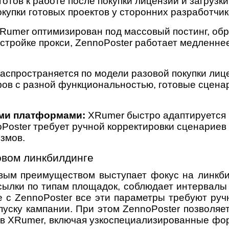
отов к работе после покупки лицензии и загрузки
купки готовых проектов у сторонних разработчик
Rumer оптимизирован под массовый постинг, обр
астройке прокси, ZennoPoster работает медленне
спространяется по модели разовой покупки лице
фов с разной функциональностью, готовые сцена
ми платформами:
XRumer быстро адаптируется 
Poster требует ручной корректировки сценариев
змов.
овом линкбилдинге
ым преимуществом выступает фокус на линкби
ссылки по типам площадок, соблюдает интервалы
е с ZennoPoster все эти параметры требуют руч
апуску кампании. При этом ZennoPoster позволяе
 в XRumer, включая узкоспециализированные фо