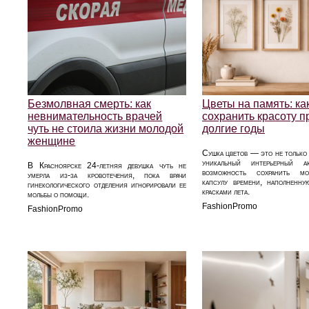
Безмолвная смерть: как
Цветы на память: ка
невнимательность врачей
сохранить красоту 
чуть не стоила жизни молодой
долгие годы
женщине
Сушка цветов — это не только 
уникальный интерьерный 
В Красноярске 24-летняя девушка чуть не
возможность сохранить мо
умерла из-за кровотечения, пока врачи
капсулу времени, наполненн
гинекологического отделения игнорировали ее
красками лета.
мольбы о помощи.
FashionPromo
FashionPromo