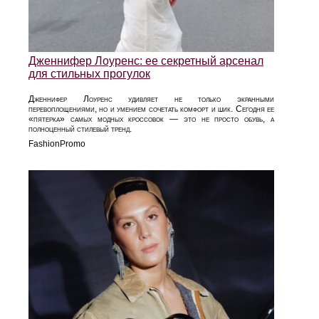
Дженнифер Лоуренс: ее секретный арсенал
для стильных прогулок
Дженнифер Лоуренс удивляет не только экранными
перевоплощениями, но и умением сочетать комфорт и шик. Сегодня ее
«пятерка» самых модных кроссовок — это не просто обувь, а
полноценный стилевый тренд.
FashionPromo