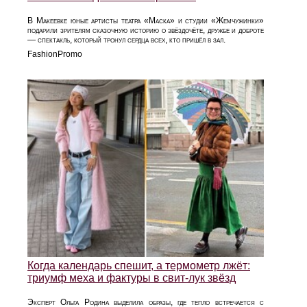
В Макеевке юные артисты театра «Маска» и студии «Жемчужинки»
подарили зрителям сказочную историю о звёздочёте, дружбе и доброте
— спектакль, который тронул сердца всех, кто пришёл в зал.
FashionPromo
Когда календарь спешит, а термометр лжёт:
триумф меха и фактуры в свит-лук звёзд
Эксперт Ольга Родина выделила образы, где тепло встречается с