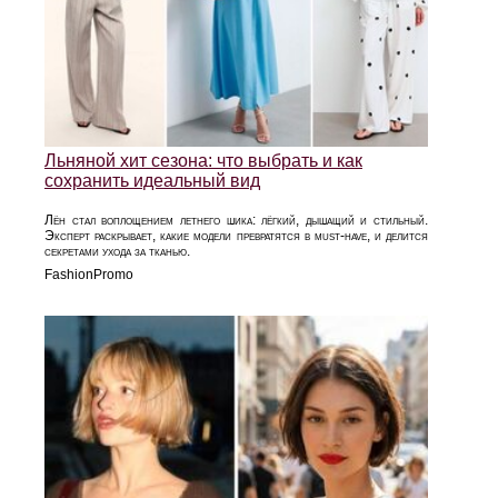
Льняной хит сезона: что выбрать и как
сохранить идеальный вид
Лён стал воплощением летнего шика: лёгкий, дышащий и стильный.
Эксперт раскрывает, какие модели превратятся в must‑have, и делится
секретами ухода за тканью.
FashionPromo