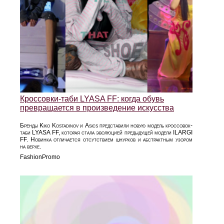
Кроссовки-таби LYASA FF: когда обувь
превращается в произведение искусства
Бренды Kiko Kostadinov и Asics представили новую модель кроссовок-
таби LYASA FF, которая стала эволюцией предыдущей модели ILARGI
FF. Новинка отличается отсутствием шнурков и абстрактным узором
на верхе.
FashionPromo