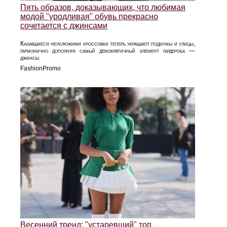
Пять образов, доказывающих, что любимая
модой "уродливая" обувь прекрасно
сочетается с джинсами
Казавшиеся неуклюжими кроссовки теперь украшают подиумы и улицы,
гармонично дополняя самый демократичный элемент гардероба —
джинсы.
FashionPromo
Весенний тренд: "устаревший" топ