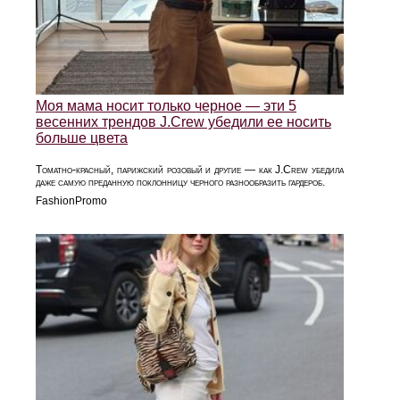
Моя мама носит только черное — эти 5
весенних трендов J.Crew убедили ее носить
больше цвета
Томатно-красный, парижский розовый и другие — как J.Crew убедила
даже самую преданную поклонницу черного разнообразить гардероб.
FashionPromo