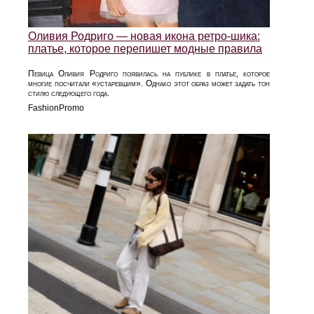
Оливия Родриго — новая икона ретро-шика:
платье, которое перепишет модные правила
Певица Оливия Родриго появилась на публике в платье, которое
многие посчитали «устаревшим». Однако этот образ может задать тон
стилю следующего года.
FashionPromo