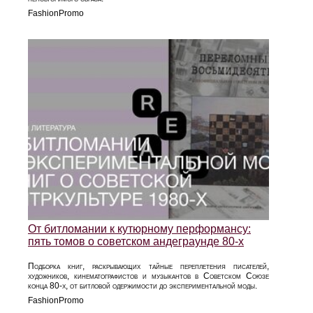
FashionPromo
От битломании к кутюрному перформансу:
пять томов о советском андеграунде 80‑х
Подборка книг, раскрывающих тайные переплетения писателей,
художников, кинематографистов и музыкантов в Советском Союзе
конца 80‑х, от битловой одержимости до экспериментальной моды.
FashionPromo