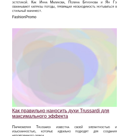
эстетикой. Как Инна Маликова, Полина Брухунова и Ян Гэ
обманывают капризы погоды, превращая необходимость укутываться в
стильный манифест.
FashionPromo
Как правильно наносить духи Trussardi для
максимального эффекта
Парфюмерия Trussardi известна своей элегантностью и
изысканностью, которые идеально подходят для создания
неповторимого образа.