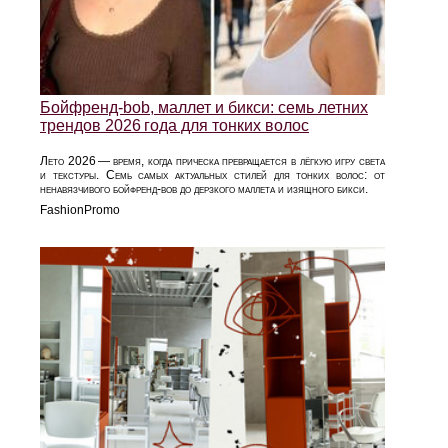
Бойфренд‑bob, маллет и бикси: семь летних
трендов 2026 года для тонких волос
Лето 2026 — время, когда прическа превращается в лёгкую игру света
и текстуры. Семь самых актуальных стилей для тонких волос: от
ненавязчивого бойфренд‑bob до дерзкого маллета и изящного бикси.
FashionPromo