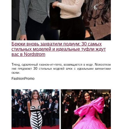
Брюки вновь захватили подиум: 30 самых
стильных моделей и идеальные туфли ждут
вас в Nordstrom
Тренд, одобренный fashion-ит-герлз, возвращается в моду. Nordstrom
уже предлагает 30 стильных моделей брюк с идеальными вариантами
обуви.
FashionPromo