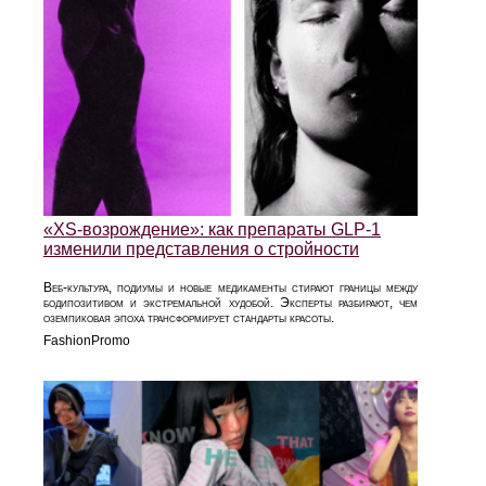
«XS‑возрождение»: как препараты GLP‑1
изменили представления о стройности
Веб‑культура, подиумы и новые медикаменты стирают границы между
бодипозитивом и экстремальной худобой. Эксперты разбирают, чем
оземпиковая эпоха трансформирует стандарты красоты.
FashionPromo