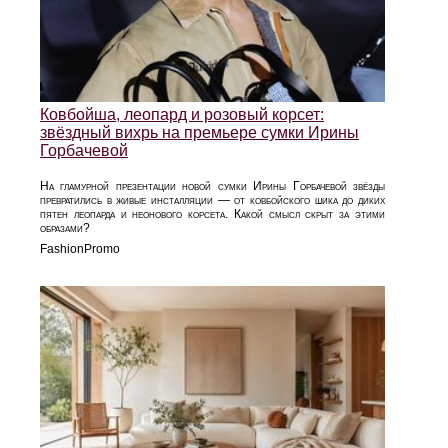
Ковбойша, леопард и розовый корсет:
звёздный вихрь на премьере сумки Ирины
Горбачевой
На гламурной презентации новой сумки Ирины Горбачевой звёзды
превратились в живые инсталляции — от ковбойского шика до диких
пятен леопарда и неонового корсета. Какой смысл скрыт за этими
образами?
FashionPromo