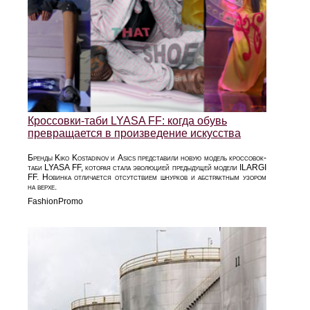
Кроссовки-таби LYASA FF: когда обувь
превращается в произведение искусства
Бренды Kiko Kostadinov и Asics представили новую модель кроссовок-
таби LYASA FF, которая стала эволюцией предыдущей модели ILARGI
FF. Новинка отличается отсутствием шнурков и абстрактным узором
на верхе.
FashionPromo