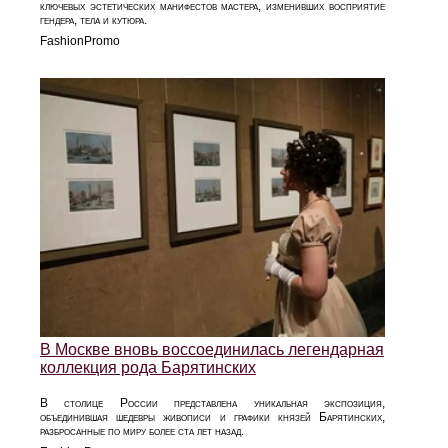
ключевых эстетических манифестов мастера, изменивших восприятие
гендера, тела и кутюра.
FashionPromo
В Москве вновь воссоединилась легендарная
коллекция рода Барятинских
В столице России представлена уникальная экспозиция,
объединившая шедевры живописи и графики князей Барятинских,
разбросанные по миру более ста лет назад.