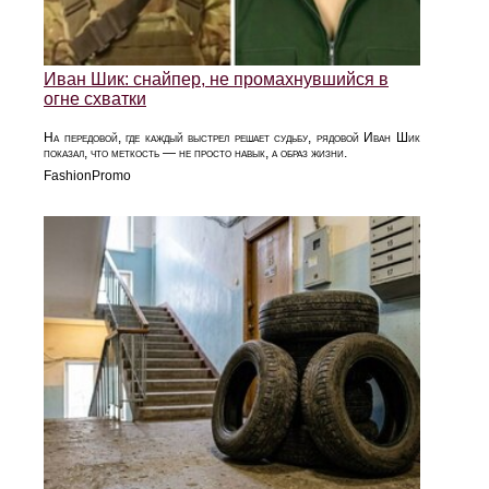
Иван Шик: снайпер, не промахнувшийся в
огне схватки
На передовой, где каждый выстрел решает судьбу, рядовой Иван Шик
показал, что меткость — не просто навык, а образ жизни.
FashionPromo