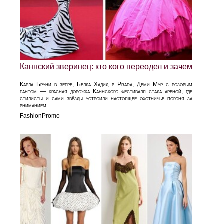
Каннский зверинец: кто кого переодел и зачем
Карла Бруни в зебре, Белла Хадид в Prada, Деми Мур с розовым
бантом — красная дорожка Каннского фестиваля стала ареной, где
стилисты и сами звёзды устроили настоящее охотничье погоня за
вниманием.
FashionPromo