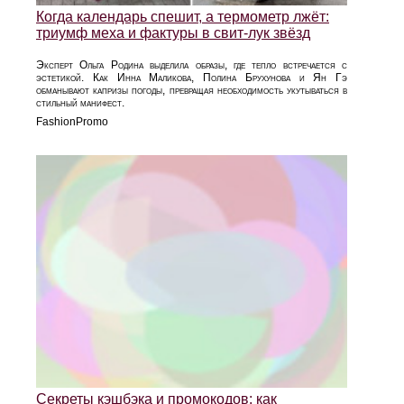
Когда календарь спешит, а термометр лжёт:
триумф меха и фактуры в свит-лук звёзд
Эксперт Ольга Родина выделила образы, где тепло встречается с
эстетикой. Как Инна Маликова, Полина Брухунова и Ян Гэ
обманывают капризы погоды, превращая необходимость укутываться в
стильный манифест.
FashionPromo
Секреты кэшбэка и промокодов: как