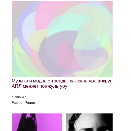
Музыка и модные тренды: как культура вокруг
АПЛ меняет поп-культуру
< article>
FashionPromo