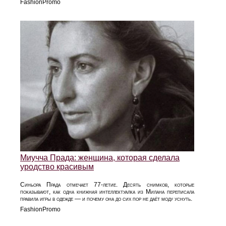
FashionPromo
Миучча Прада: женщина, которая сделала
уродство красивым
Синьора Прада отмечает 77-летие. Десять снимков, которые
показывают, как одна книжная интеллектуалка из Милана переписала
правила игры в одежде — и почему она до сих пор не даёт моду уснуть.
FashionPromo