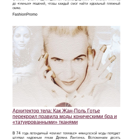
до «умных» решений, чтобы каждый смог найти идеальный пляжный
образ.
FashionPromo
Архитектор тела: Как Жан-Поль Готье
перекроил правила моды коническими бра и
«татуированными» тканями
В 74 года легендарный «enfant terrible» французской моды передает
штурвал надежным рукам Дюрана Лантинка. Вспоминаем десять