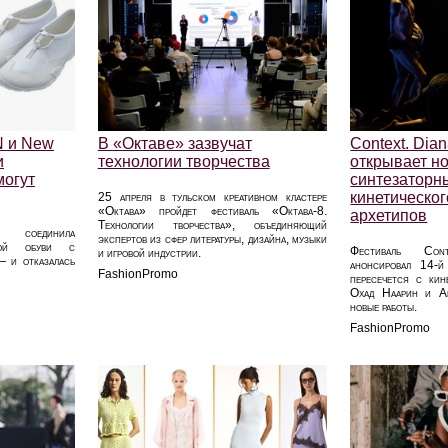
N и New
В «Октаве» зазвучат
Context. Dia
и
технологии творчества
открывает но
могут
синтезаторн
кинетическог
25 апреля в тульском креативном кластере
«Октава» пройдет фестиваль «Октава-8.
архетипов
Технологии творчества», объединяющий
 соединила
экспертов из сфер литературы, дизайна, музыки
вной обуви с
Фестиваль Cont
и игровой индустрии.
— и отказалась
анонсировал 14-й
FashionPromo
пересечется с кин
Охад Наарин и Ан
новые работы.
FashionPromo