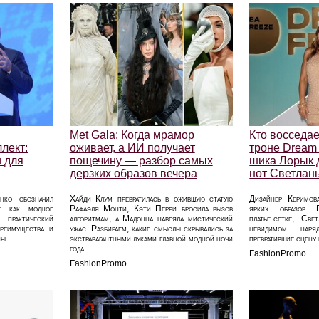
Met Gala: Когда мрамор
Кто восседа
лект:
оживает, а ИИ получает
троне Dream 
и для
пощечину — разбор самых
шика Лорык 
дерзких образов вечера
нот Светлан
нко обозначил
Хайди Клум превратилась в ожившую статую
Дизайнер Керимов
не как модное
Рафаэля Монти, Кэти Перри бросила вызов
ярких образов 
практический
алгоритмам, а Мадонна навеяла мистический
платье‑сетке, Све
преимущества и
ужас. Разбираем, какие смыслы скрывались за
невидимом наря
ны.
экстравагантными луками главной модной ночи
превратившие сцену 
года.
FashionPromo
FashionPromo