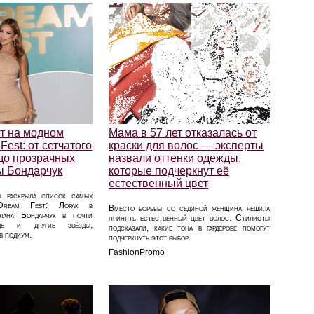
ет на модном
Мама в 57 лет отказалась от
Fest: от сетчатого
краски для волос — эксперты
до прозрачных
назвали оттенки одежды,
ы Бондарчук
которые подчеркнут её
естественный цвет
а раскрыла список самых
Dream Fest: Лорак в
Вместо борьбы со сединой женщина решила
тлана Бондарчук в почти
принять естественный цвет волос. Стилисты
де и другие звёзды,
подсказали, какие тона в гардеробе помогут
в подиум.
подчеркнуть этот выбор.
FashionPromo