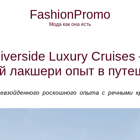
FashionPromo
Мода как она есть
verside Luxury Cruises 
й лакшери опыт в путе
зойденного роскошного опыта с речными круи