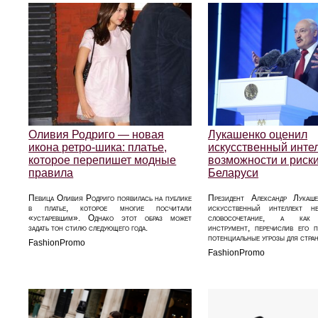
Оливия Родриго — новая
Лукашенко оценил
икона ретро-шика: платье,
искусственный интел
которое перепишет модные
возможности и риск
правила
Беларуси
Певица Оливия Родриго появилась на публике
Президент Александр Лукаше
в платье, которое многие посчитали
искусственный интеллект 
«устаревшим». Однако этот образ может
словосочетание, а как 
задать тон стилю следующего года.
инструмент, перечислив его 
потенциальные угрозы для стра
FashionPromo
FashionPromo