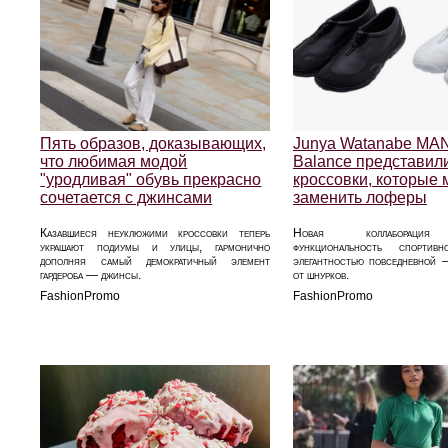
Пять образов, доказывающих,
Junya Watanabe MA
что любимая модой
Balance представил
"уродливая" обувь прекрасно
кроссовки, которые 
сочетается с джинсами
заменить лоферы
Казавшиеся неуклюжими кроссовки теперь
Новая коллаборация
украшают подиумы и улицы, гармонично
функциональность спорти
дополняя самый демократичный элемент
элегантностью повседневной 
гардероба — джинсы.
от шнурков.
FashionPromo
FashionPromo