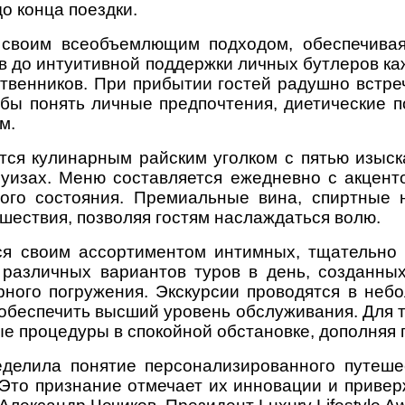
о конца поездки.
ся своим всеобъемлющим подходом, обеспечива
 до интуитивной поддержки личных бутлеров каж
венников. При прибытии гостей радушно встре
обы понять личные предпочтения, диетические п
м.
ся кулинарным райским уголком с пятью изыск
уизах. Меню составляется ежедневно с акцент
ого состояния. Премиальные вина, спиртные 
шествия, позволяя гостям наслаждаться волю.
ется своим ассортиментом интимных, тщательно 
 различных вариантов туров в день, созданных
рного погружения. Экскурсии проводятся в неб
обеспечить высший уровень обслуживания. Для те
ые процедуры в спокойной обстановке, дополняя 
ределила понятие персонализированного путеше
 Это признание отмечает их инновации и приве