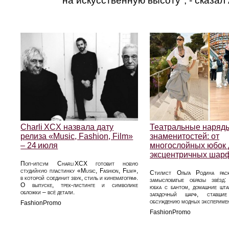
на искусственную высоту", - сказал
Charli XCX назвала дату
Театральные наряд
релиза «Music, Fashion, Film»
знаменитостей: от
– 24 июля
многослойных юбок 
эксцентричных шар
Поп-ипсум Charli XCX готовит новую
студийную пластинку «Music, Fashion, Film»,
Стилист Ольга Родина рас
в которой соединит звук, стиль и кинематограф.
замысловатые образы звёзд:
О выпуске, трек‑листинге и символике
юбка с бантом, домашние шт
обложки – всё детали.
загадочный шарф, ставш
обсуждению модных эксперимен
FashionPromo
FashionPromo