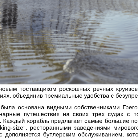
ся новым поставщиком роскошных речных круизов
иях, объединив премиальные удобства с безупре
es была основана видными собственниками Грег
нарные путешествия на своих трех судах с по
ssy. Каждый корабль предлагает самые большие 
"king-size", ресторанными заведениями мирово
кс дополняется бутлерским обслуживанием, кот