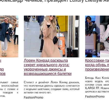
 Александр Чечиков, Президент Luxury Lifestyle A
ы
Лорен Конрад раскрыла
Кроссовки-т
секрет идеального дуэта:
когда обувь 
до
укороченные джинсы и
произведени
фов
возвращающиеся балетки
Бренды Kiko Kosta
новую модель кр
крывает самые
Стилист и дизайнер Лорен Конрад доказала,
которая стала эво
 многослойная
что укороченные джинсы идеально сочетаются
ILARGI FF. Новинк
аны с узлами и
с модными балетками, создавая образ, который
шнурков и абстрактн
ие поводом к
актуален уже много лет.
тов.
FashionPromo
FashionPromo