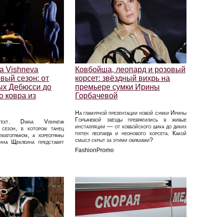
na Vishneva
Ковбойша, леопард и розовый
вый сезон: от
корсет: звёздный вихрь на
ых Дебюсси до
премьере сумки Ирины
о ковра из
Горбачевой
На гламурной презентации новой сумки Ирины
Горбачевой звёзды превратились в живые
ext. Diana Vishneva
инсталляции — от ковбойского шика до диких
 сезон, в котором танец
пятен леопарда и неонового корсета. Какой
ематографом, а хореографы
смысл скрыт за этими образами?
на Щеклеина представят
FashionPromo