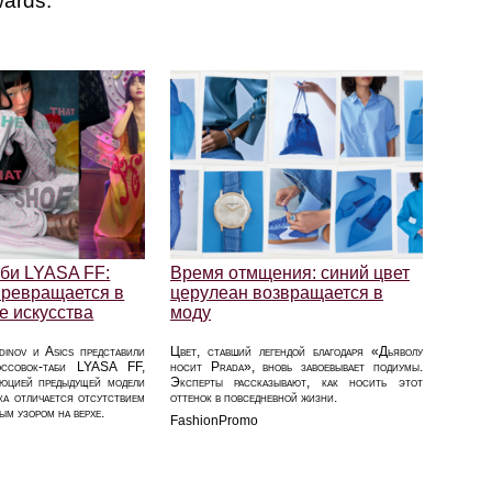
wards.
аби LYASA FF:
Время отмщения: синий цвет
превращается в
церулеан возвращается в
е искусства
моду
dinov и Asics представили
Цвет, ставший легендой благодаря «Дьяволу
оссовок-таби LYASA FF,
носит Prada», вновь завоевывает подиумы.
люцией предыдущей модели
Эксперты рассказывают, как носить этот
а отличается отсутствием
оттенок в повседневной жизни.
ым узором на верхе.
FashionPromo