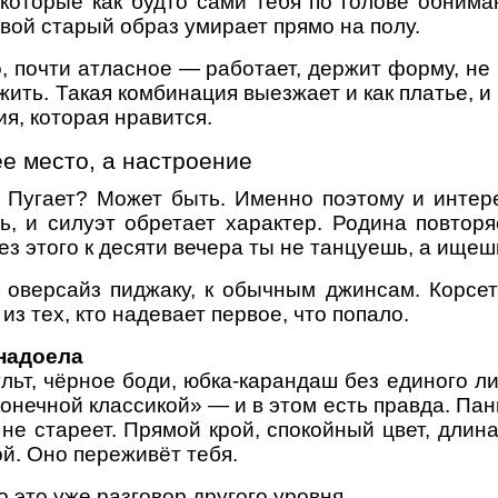
, которые как будто сами тебя по голове обним
твой старый образ умирает прямо на полу.
, почти атласное — работает, держит форму, не 
жить. Такая комбинация выезжает и как платье, 
ия, которая нравится.
е место, а настроение
. Пугает? Может быть. Именно поэтому и интере
ь, и силуэт обретает характер. Родина повторя
ез этого к десяти вечера ты не танцуешь, а ище
к оверсайз пиджаку, к обычным джинсам. Корсет
 из тех, кто надевает первое, что попало.
 надоела
ьт, чёрное боди, юбка-карандаш без единого лиш
сконечной классикой» — и в этом есть правда. П
не стареет. Прямой крой, спокойный цвет, длин
й. Оно переживёт тебя.
 это уже разговор другого уровня.