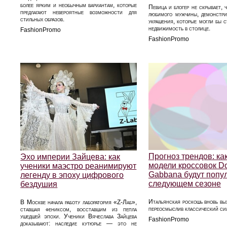
более ярким и необычным вариантам, которые
Певица и блогер не скрывает, 
предлагают невероятные возможности для
любимого мужчины, демонстр
стильных образов.
украшения, которые могли бы с
недвижимость в столице.
FashionPromo
FashionPromo
Прогноз трендов: ка
Эхо империи Зайцева: как
модели кроссовок Do
ученики маэстро реанимируют
Gabbana будут попу
легенду в эпоху цифрового
следующем сезоне
бездушия
Итальянская роскошь вновь вых
В Москве начала работу лаборатория «Z-Лаб»,
переосмыслив классический сил
ставшая фениксом, восставшим из пепла
ушедшей эпохи. Ученики Вячеслава Зайцева
FashionPromo
доказывают: наследие кутюрье — это не