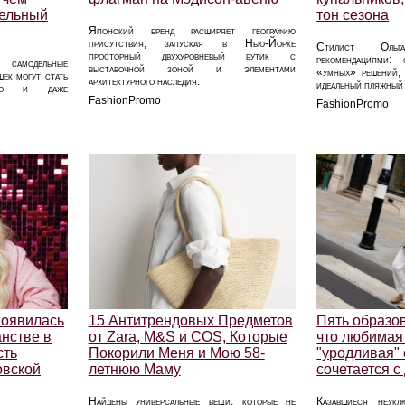
тельный
тон сезона
Японский бренд расширяет географию
присутствия, запуская в Нью-Йорке
Стилист Оль
просторный двухуровневый бутик с
рекомендациями:
о самодельные
выставочной зоной и элементами
«умных» решений, 
ек могут стать
архитектурного наследия.
идеальный пляжный 
ного и даже
FashionPromo
FashionPromo
появилась
15 Антитрендовых Предметов
Пять образо
нстве в
от Zara, M&S и COS, Которые
что любимая
сть
Покорили Меня и Мою 58-
"уродливая"
овской
летнюю Маму
сочетается 
Найдены универсальные вещи, которые не
Казавшиеся неукл