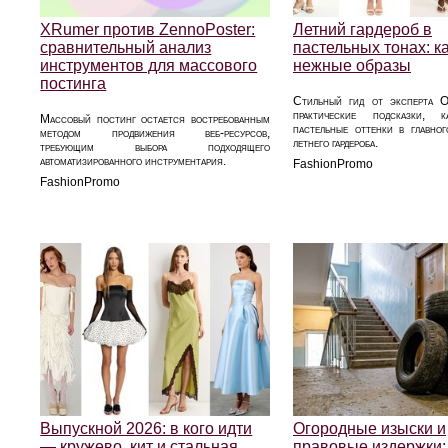
XRumer против ZennoPoster:
Летний гардероб в
сравнительный анализ
пастельных тонах: к
инструментов для массового
нежные образы
постинга
Стильный гид от эксперта О
практические подсказки, к
Массовый постинг остается востребованным
пастельные оттенки в главног
методом продвижения веб-ресурсов,
летнего гардероба.
требующим выбора подходящего
автоматизированного инструментария.
FashionPromo
FashionPromo
Выпускной 2026: в кого идти
Огородные изыски и
— кружево, кит и стальная
правовые издержки: