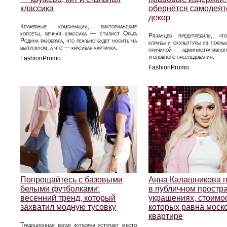
классика
обернётся самодея
декор
Кружевные комбинации, викторианские
корсеты, вечная классика — стилист Ольга
Рязанцев предупредили, чт
Родина разобрала, что реально будет носить на
клумбы и скульптуры из покрыш
выпускном, а что — красивая картинка.
причиной административ
уголовного преследования.
FashionPromo
FashionPromo
Попрощайтесь с базовыми
Анна Калашникова 
белыми футболками:
в публичном простра
весенний тренд, который
украшениях, стоимо
захватил модную тусовку
которых равна моск
квартире
Традиционная белая футболка уступает место