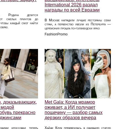
International 2026 раздал
награды по всей Евразии
га Родина делится
 от смелых принтов до
В Москве наградили лучшие рестораны семи
чтобы каждый смог найти
стран, а первенство увезли из Петербурга —
образ.
церемония прошла по-голливудски ярко
FashionPromo
в, доказывающих,
Met Gala: Когда мрамор
 модой
оживает, а ИИ получает
 обувь прекрасно
пощечину — разбор самых
с джинсами
дерзких образов вечера
южими кроссовки теперь
Хайди Клум превратилась в ожившую статую