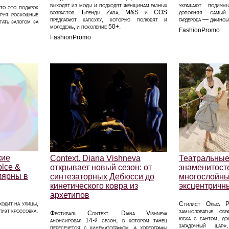
выходят из моды и подходят женщинам разных
украшают подиум
что это подарок
возрастов. Бренды Zara, M&S и COS
дополняя самый 
ируя роскошные
предлагают капсулу, которую полюбят и
гардероба — джинсы
тать залогом за
молодежь, и поколение 50+.
FashionPromo
FashionPromo
кие
Context. Diana Vishneva
Театральны
lce &
открывает новый сезон: от
знаменитосте
лярны в
синтезаторных Дебюсси до
многослойны
кинетического ковра из
эксцентрич
архетипов
одит на улицы,
Стилист Ольга Р
уэт кроссовка.
замысловатые обр
Фестиваль Context. Diana Vishneva
юбка с бантом, до
анонсировал 14-й сезон, в котором танец
загадочный шар
пересечется с кинематографом, а хореографы