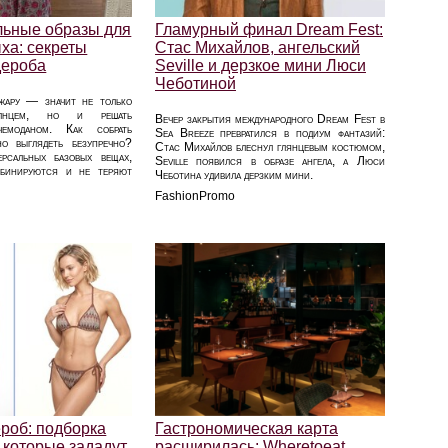
ильные образы для
Гламурный финал Dream Fest:
ха: секреты
Стас Михайлов, ангельский
дероба
Seville и дерзкое мини Люси
Чеботиной
жару — значит не только
олнцем, но и решать
Вечер закрытия международного Dream Fest в
емоданом. Как собрать
Sea Breeze превратился в подиум фантазий:
о выглядеть безупречно?
Стас Михайлов блеснул глянцевым костюмом,
сальных базовых вещах,
Seville появился в образе ангела, а Люси
мбинируются и не теряют
Чеботина удивила дерзким мини.
FashionPromo
ероб: подборка
Гастрономическая карта
 которые зададут
расширилась: Wheretoeat