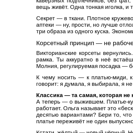
каверзных подплечников, без фат
вещь живёт. Одна тонкая иголка, и 
Секрет — в ткани. Плотное кружево
аптеки — ну, прости, но лучше отло
три образа из одного куска. Эконом
Корсетный принцип — не рабоче
Викторианские корсеты вернулись
рамка. Ты аккуратно в неё встаёш
Молния, регулируемая посадка — б
К чему носить — к платью-миди, 
говорит: я думала, я выбирала, я не
Классика — та самая, которая не
А теперь — о выжившем. Платье-кул
работает. Ольга называет это «бе
десятью вариантами? Бери то, что 
платье переживёт не один выпускно
Кстати, жёлтый — новый чёрный. Но