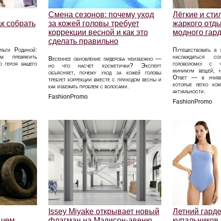
Смена сезонов: почему уход
Лёгкие и ст
ак собрать
за кожей головы требует
жаркого отды
коррекции весной и как это
модного гар
сделать правильно
льги Родиной:
Путешествовать в 
ак превратить
наслаждаться с
Весеннее обновление гардероба неизбежно —
о героя вашего
головоломку с ч
но что насчет косметички? Эксперт
минимум вещей, н
объясняет, почему уход за кожей головы
Ответ — в универ
требует коррекции вместе с приходом весны и
которые легко ко
как избежать проблем с волосами.
актуальности.
FashionPromo
FashionPromo
Issey Miyake открывает новый
Летний гард
 чем
флагман на Мэдисон-авеню
купальников,