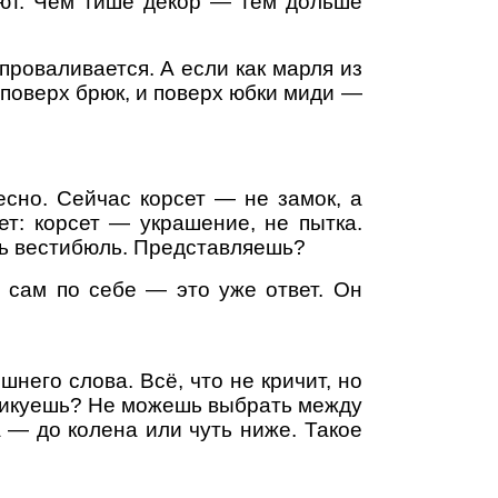
ают. Чем тише декор — тем дольше
проваливается. А если как марля из
и поверх брюк, и поверх юбки миди —
сно. Сейчас корсет — не замок, а
ет: корсет — украшение, не пытка.
шь вестибюль. Представляешь?
 сам по себе — это уже ответ. Он
него слова. Всё, что не кричит, но
аникуешь? Не можешь выбрать между
а — до колена или чуть ниже. Такое