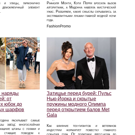
ы и улицы, гармонично
Рафаэля Монти, Кэти Перри бросила вызов
демократичный элемент
алгоритмам, а Мадонна навеяла мистический
.
ужас. Разбираем, какие смыслы скрывались за
экстравагантными луками главной модной ночи
года.
FashionPromo
е наряды
Затишье перед бурей: Пульс
й: от
Нью-Йорка и скрытые
х юбок до
пружины модного Олимпа
ных шарфов
перед открытием балов Met
Gala
одина раскрывает самые
азы звёзд: многослойная
Как влияние тех-гигантов и ветеранов
машние штаны с узлами и
индустрии формирует повестку главного
ф, ставшие поводом к
события года. От политики дресс-кода до