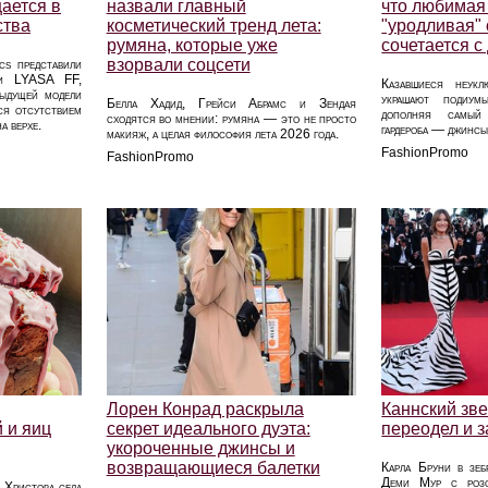
ается в
назвали главный
что любимая
ства
косметический тренд лета:
"уродливая"
румяна, которые уже
сочетается 
взорвали соцсети
cs представили
аби LYASA FF,
Казавшиеся неукл
дыдущей модели
украшают подиум
Белла Хадид, Грейси Абрамс и Зендая
ся отсутствием
дополняя самый 
сходятся во мнении: румяна — это не просто
а верхе.
гардероба — джинсы
макияж, а целая философия лета 2026 года.
FashionPromo
FashionPromo
Лорен Конрад раскрыла
Каннский зве
 и яиц
секрет идеального дуэта:
переодел и 
укороченные джинсы и
возвращающиеся балетки
Карла Бруни в зеб
Деми Мур с роз
 Христова села