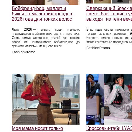
Бойфренд‑bob, маллет и
Сверкающий блеск 
бикси: семь летних трендов
свете: блестящие су
2026 года для тонких волос
выходят из тени веч
Лето 2026 — время, когда прическа
Блестящие сумки перестали 
превращается в лёгкую игру света и текстуры.
только вечерних выходов. 
Семь самых актуальных стилей для тонких
уверяют: смело носите их д
волос: от ненавязчивого бойфренд‑bob до
яркие контрасты с повседневны
дерзкого маллета и изящного бикси.
FashionPromo
FashionPromo
Моя мама носит только
Кроссовки-таби LYA