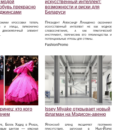
 модой
искусственный интеллект:
 обувь прекрасно
возможности и риски для
с джинсами
Беларуси
южими кроссовки теперь
Президент Александр Лукашенко обозначил
ы и улицы, гармонично
искусственный интеллект не как модное
демократичный элемент
словосочетание, а как практический
.
инструмент, перечислив его преимущества и
потенциальные угрозы для страны.
FashionPromo
ринец: кто кого
Issey Miyake открывает новый
зачем
флагман на Мэдисон-авеню
ре, Белла Хадид в Prada,
Японский бренд расширяет географию
овым бантом — красная
присутствия, запуская в Нью-Йорке