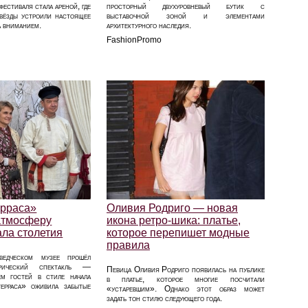
естиваля стала ареной, где
просторный двухуровневый бутик с
вёзды устроили настоящее
выставочной зоной и элементами
а вниманием.
архитектурного наследия.
FashionPromo
ерраса»
Оливия Родриго — новая
атмосферу
икона ретро-шика: платье,
ала столетия
которое перепишет модные
правила
ведческом музее прошёл
орический спектакль —
Певица Оливия Родриго появилась на публике
м гостей в стиле начала
в платье, которое многие посчитали
ерраса» оживила забытые
«устаревшим». Однако этот образ может
задать тон стилю следующего года.