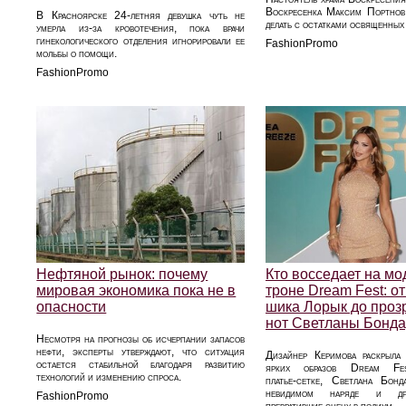
Воскресенка Максим Портнов 
В Красноярске 24-летняя девушка чуть не
делать с остатками освященных 
умерла из-за кровотечения, пока врачи
гинекологического отделения игнорировали ее
FashionPromo
мольбы о помощи.
FashionPromo
Нефтяной рынок: почему
Кто восседает на м
мировая экономика пока не в
троне Dream Fest: от
опасности
шика Лорык до проз
нот Светланы Бонда
Несмотря на прогнозы об исчерпании запасов
нефти, эксперты утверждают, что ситуация
Дизайнер Керимова раскрыла
остается стабильной благодаря развитию
ярких образов Dream Fe
технологий и изменению спроса.
платье‑сетке, Светлана Бон
невидимом наряде и дру
FashionPromo
превратившие сцену в подиум.