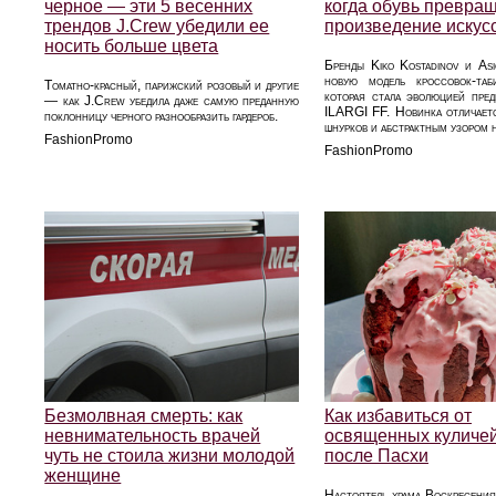
черное — эти 5 весенних
когда обувь превращ
трендов J.Crew убедили ее
произведение искус
носить больше цвета
Бренды Kiko Kostadinov и Asi
новую модель кроссовок-т
Томатно-красный, парижский розовый и другие
которая стала эволюцией пре
— как J.Crew убедила даже самую преданную
ILARGI FF. Новинка отличает
поклонницу черного разнообразить гардероб.
шнурков и абстрактным узором н
FashionPromo
FashionPromo
Безмолвная смерть: как
Как избавиться от
невнимательность врачей
освященных куличей
чуть не стоила жизни молодой
после Пасхи
женщине
Настоятель храма Воскресения