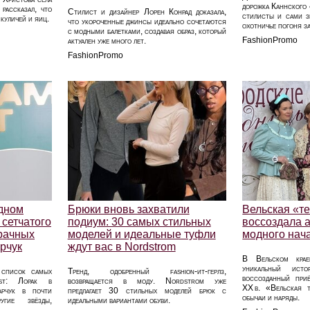
дорожка Каннского ф
рассказал, что
Стилист и дизайнер Лорен Конрад доказала,
стилисты и сами з
куличей и яиц.
что укороченные джинсы идеально сочетаются
охотничье погоня з
с модными балетками, создавая образ, который
FashionPromo
актуален уже много лет.
FashionPromo
одном
Брюки вновь захватили
Вельская «т
 сетчатого
подиум: 30 самых стильных
воссоздала 
рачных
моделей и идеальные туфли
модного нач
рчук
ждут вас в Nordstrom
В Вельском крае
уникальный ист
 список самых
Тренд, одобренный fashion-ит-герлз,
воссозданный приё
st: Лорак в
возвращается в моду. Nordstrom уже
XX в. «Вельская т
дарчук в почти
предлагает 30 стильных моделей брюк с
обычаи и наряды.
гие звёзды,
идеальными вариантами обуви.