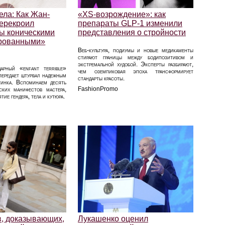
ела: Как Жан-
«XS‑возрождение»: как
перекроил
препараты GLP‑1 изменили
ы коническими
представления о стройности
ированными»
Веб‑культура, подиумы и новые медикаменты
стирают границы между бодипозитивом и
экстремальной худобой. Эксперты разбирают,
арный «enfant terrible»
чем оземпиковая эпоха трансформирует
передает штурвал надежным
стандарты красоты.
инка. Вспоминаем десять
FashionPromo
ских манифестов мастера,
ие гендера, тела и кутюра.
в, доказывающих,
Лукашенко оценил