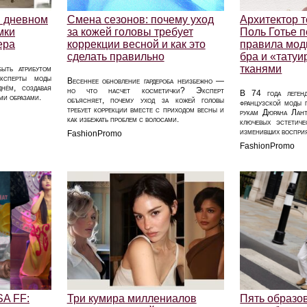
в дневном
Смена сезонов: почему уход
Архитектор т
мки
за кожей головы требует
Поль Готье 
ера
коррекции весной и как это
правила мод
сделать правильно
бра и «тату
тканями
быть атрибутом
Эксперты моды
Весеннее обновление гардероба неизбежно —
нём, создавая
но что насчет косметички? Эксперт
В 74 года легенд
ми образами.
объясняет, почему уход за кожей головы
французской моды 
требует коррекции вместе с приходом весны и
рукам Дюрана Лант
как избежать проблем с волосами.
ключевых эстетиче
изменивших восприят
FashionPromo
FashionPromo
SA FF:
Три кумира миллениалов
Пять образо