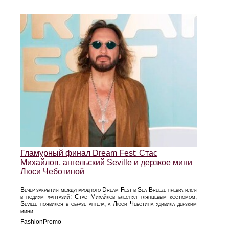
Гламурный финал Dream Fest: Стас
Михайлов, ангельский Seville и дерзкое мини
Люси Чеботиной
Вечер закрытия международного Dream Fest в Sea Breeze превратился
в подиум фантазий: Стас Михайлов блеснул глянцевым костюмом,
Seville появился в образе ангела, а Люси Чеботина удивила дерзким
мини.
FashionPromo