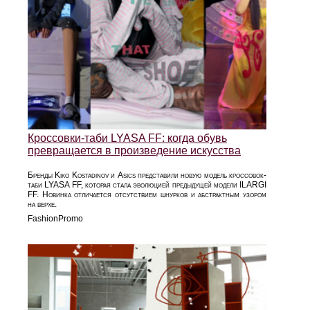
Кроссовки-таби LYASA FF: когда обувь
превращается в произведение искусства
Бренды Kiko Kostadinov и Asics представили новую модель кроссовок-
таби LYASA FF, которая стала эволюцией предыдущей модели ILARGI
FF. Новинка отличается отсутствием шнурков и абстрактным узором
на верхе.
FashionPromo