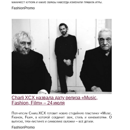
манифест кутюра и какие образы навсегда изменили правила игры.
FashionPromo
Charli XCX назвала дату релиза «Music,
Fashion, Film» – 24 июля
Поп-ипсум Charli XCX готовит новую студийную пластинку «Music,
Fashion, Film», в которой соединит звук, стиль и кинематограф. О
выпуске, трек‑листинге и символике обложки – всё детали.
FashionPromo