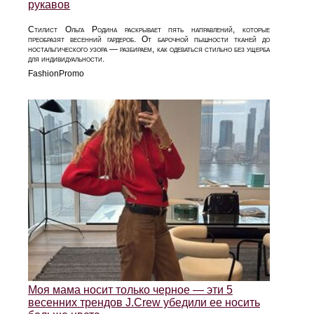
рукавов
Стилист Ольга Родина раскрывает пять направлений, которые
преобразят весенний гардероб. От барочной пышности тканей до
ностальгического узора — разбираем, как одеваться стильно без ущерба
для индивидуальности.
FashionPromo
Моя мама носит только черное — эти 5
весенних трендов J.Crew убедили ее носить