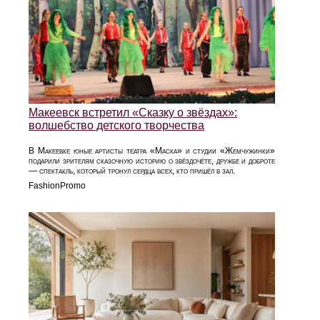
Макеевск встретил «Сказку о звёздах»:
волшебство детского творчества
В Макеевке юные артисты театра «Маска» и студии «Жемчужинки»
подарили зрителям сказочную историю о звёздочёте, дружбе и доброте
— спектакль, который тронул сердца всех, кто пришёл в зал.
FashionPromo