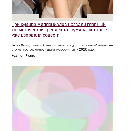
Три кумира миллениалов назвали главный
косметический тренд лета: румяна, которые
уже взорвали соцсети
Белла Хадид, Грейси Абрамс и Зендая сходятся во мнении: румяна —
это не просто макияж, а целая философия лета 2026 года.
FashionPromo