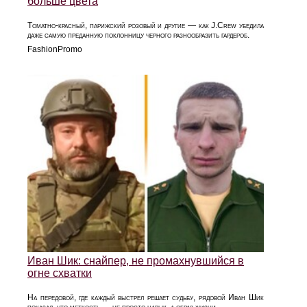
больше цвета
Томатно-красный, парижский розовый и другие — как J.Crew убедила
даже самую преданную поклонницу черного разнообразить гардероб.
FashionPromo
Иван Шик: снайпер, не промахнувшийся в
огне схватки
На передовой, где каждый выстрел решает судьбу, рядовой Иван Шик
показал, что меткость — не просто навык, а образ жизни.