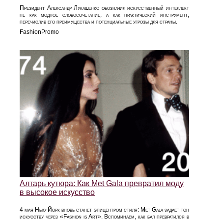
Президент Александр Лукашенко обозначил искусственный интеллект
не как модное словосочетание, а как практический инструмент,
перечислив его преимущества и потенциальные угрозы для страны.
FashionPromo
Алтарь кутюра: Как Met Gala превратил моду
в высокое искусство
4 мая Нью-Йорк вновь станет эпицентром стиля: Met Gala задает тон
искусству через «Fashion is Art». Вспоминаем, как бал превратился в