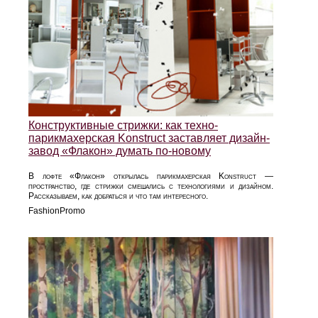
Конструктивные стрижки: как техно-
парикмахерская Konstruct заставляет дизайн-
завод «Флакон» думать по-новому
В лофте «Флакон» открылась парикмахерская Konstruct —
пространство, где стрижки смешались с технологиями и дизайном.
Рассказываем, как добраться и что там интересного.
FashionPromo