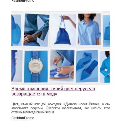
FashionPromo
Время отмщения: синий цвет церулеан
возвращается в моду
Цвет, ставший легендой благодаря «Дьяволу носит Prada», вновь
завоевывает подиумы. Эксперты рассказывают, как носить этот
оттенок в повседневной жизни.
FashionPromo