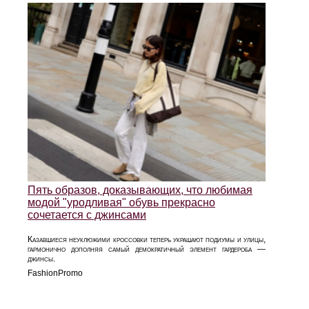
Пять образов, доказывающих, что любимая
модой "уродливая" обувь прекрасно
сочетается с джинсами
Казавшиеся неуклюжими кроссовки теперь украшают подиумы и улицы,
гармонично дополняя самый демократичный элемент гардероба —
джинсы.
FashionPromo