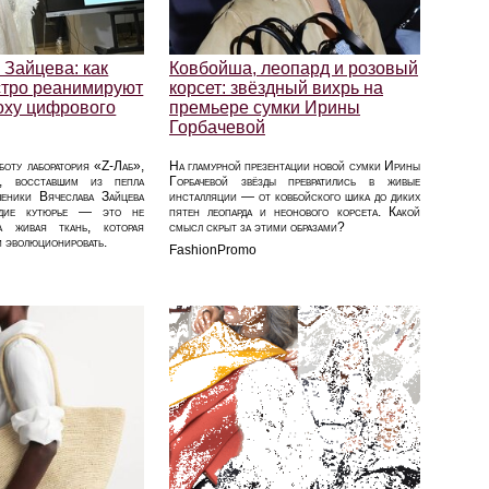
 Зайцева: как
Ковбойша, леопард и розовый
стро реанимируют
корсет: звёздный вихрь на
поху цифрового
премьере сумки Ирины
Горбачевой
боту лаборатория «Z-Лаб»,
На гламурной презентации новой сумки Ирины
м, восставшим из пепла
Горбачевой звёзды превратились в живые
еники Вячеслава Зайцева
инсталляции — от ковбойского шика до диких
ледие кутюрье — это не
пятен леопарда и неонового корсета. Какой
а живая ткань, которая
смысл скрыт за этими образами?
и эволюционировать.
FashionPromo