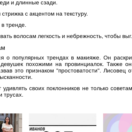
еди и длинные сзади.
стрижка с акцентом на текстуру.
 в тренде.
вать волосам легкость и небрежность, чтобы выг
ам
ся о популярных трендах в макияже. Он раскр
 девушек похожими на провинциалок. Также он 
азвав это признаком "простоватости". Лисовец 
зысканности.
т удивлять своих поклонников не только совета
и трусах.