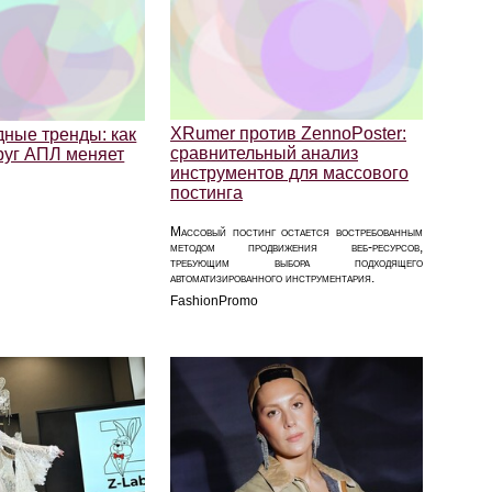
XRumer против ZennoPoster:
дные тренды: как
сравнительный анализ
руг АПЛ меняет
инструментов для массового
постинга
Массовый постинг остается востребованным
методом продвижения веб-ресурсов,
требующим выбора подходящего
автоматизированного инструментария.
FashionPromo