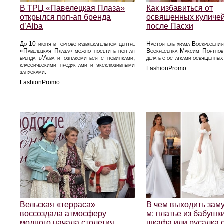
В ТРЦ «Павелецкая Плаза»
Как избавиться от
открылся поп-ап бренда
освященных куличей
d’Alba
после Пасхи
До 10 июня в торгово-развлекательном центре
Настоятель храма Воскресения
«Павелецкая Плаза» можно посетить поп-ап
Воскресенка Максим Портнов 
бренда d’Alba и ознакомиться с новинками,
делать с остатками освященных 
классическими продуктами и эксклюзивными
FashionPromo
запусками.
FashionPromo
Вельская «терраса»
В чем выходить заму
воссоздала атмосферу
м: платье из бабушк
модного начала столетия
шкафа или русалка 