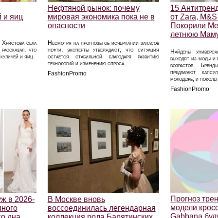
Нефтяной рынок: почему
15 Антитрен
 и яиц
мировая экономика пока не в
от Zara, M&
опасности
Покорили Ме
летнюю Мам
 Христова села
Несмотря на прогнозы об исчерпании запасов
рассказал, что
нефти, эксперты утверждают, что ситуация
Найдены универса
куличей и яиц.
остается стабильной благодаря развитию
выходят из моды и
технологий и изменению спроса.
возрастов. Бре
предлагают капс
FashionPromo
молодежь, и поколе
FashionPromo
Прогноз трен
ж в 2026-
В Москве вновь
модели кросс
иного
воссоединилась легендарная
Gabbana буд
со дна
коллекция рода Барятинских