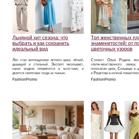
Льняной хит сезона: что
Топ женственных пл
выбрать и как сохранить
знаменитостей: от п
идеальный вид
цветочных узоров
Лён стал воплощением летнего шика: лёгкий,
Стилист Ольга Родина рас
дышащий и стильный. Эксперт раскрывает,
ультра‑женственного образа
какие модели превратятся в must‑have, и
полосатом шике, Сильваши в ц
делится секретами ухода за тканью.
и Решетова в ночной романтике
FashionPromo
FashionPromo