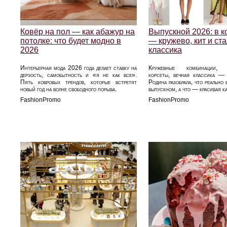
Ковёр на пол — как абажур на
Выпускной 2026: в к
потолке: что будет модно в
— кружево, кит и ст
2026
классика
Интерьерная мода 2026 года делает ставку на
Кружевные комбинации, в
дерзость, самобытность и «я не как все».
корсеты, вечная классика —
Пять ковровых трендов, которые встретят
Родина разобрала, что реально 
новый год на волне свободного порыва.
выпускном, а что — красивая ка
FashionPromo
FashionPromo