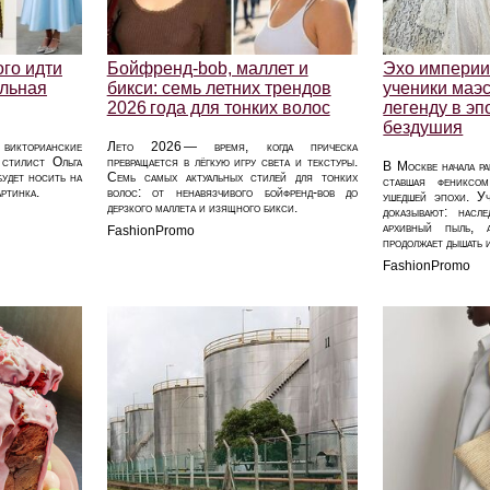
ого идти
Бойфренд‑bob, маллет и
Эхо империи
альная
бикси: семь летних трендов
ученики маэ
2026 года для тонких волос
легенду в э
бездушия
икторианские
Лето 2026 — время, когда прическа
 стилист Ольга
превращается в лёгкую игру света и текстуры.
В Москве начала ра
будет носить на
Семь самых актуальных стилей для тонких
ставшая фениксо
ртинка.
волос: от ненавязчивого бойфренд‑bob до
ушедшей эпохи. Уч
дерзкого маллета и изящного бикси.
доказывают: нас
архивный пыль, 
FashionPromo
продолжает дышать 
FashionPromo