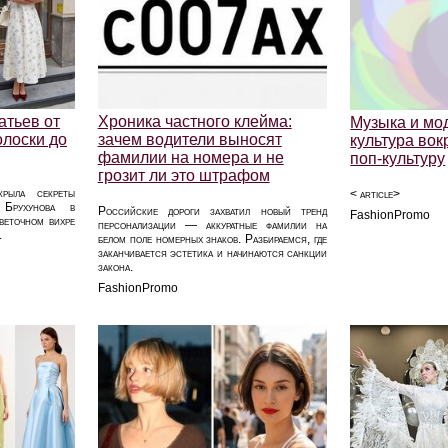
атьев от
Хроника частного клейма:
Музыка и мо
олоски до
зачем водители выносят
культура вок
фамилии на номера и не
поп-культуру
грозит ли это штрафом
крыла секреты
< article>
: Брухунова в
Российские дороги захватил новый тренд
FashionPromo
веточном вихре
персонализации — аккуратные фамилии на
.
белом поле номерных знаков. Разбираемся, где
заканчивается эстетика и начинаются санкции
закона.
FashionPromo