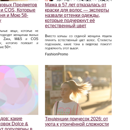
довых Предметов
Мама в 57 лет отказалась от
S и COS, Которые
краски для волос — эксперты
ня и Мою 58-
назвали оттенки одежды,
у
которые подчеркнут её
естественный цвет
льные вещи, которые не
 подходят женщинам разных
Вместо борьбы со сединой женщина решила
нды Zara, M&S и COS
принять естественный цвет волос. Стилисты
улу, которую полюбят и
подсказали, какие тона в гардеробе помогут
ние 50+.
подчеркнуть этот выбор.
FashionPromo
дов: какие
Тенденции причесок 2026: от
овок Dolce &
уюта к утончённой сложности
ут популярны в