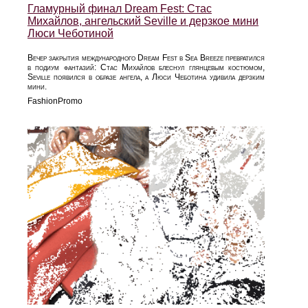
Гламурный финал Dream Fest: Стас
Михайлов, ангельский Seville и дерзкое мини
Люси Чеботиной
Вечер закрытия международного Dream Fest в Sea Breeze превратился
в подиум фантазий: Стас Михайлов блеснул глянцевым костюмом,
Seville появился в образе ангела, а Люси Чеботина удивила дерзким
мини.
FashionPromo