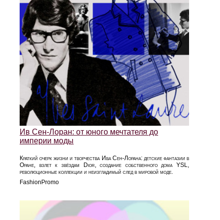
Ив Сен-Лоран: от юного мечтателя до
империи моды
Краткий очерк жизни и творчества Ива Сен-Лорана: детские фантазии в
Оране, взлет к звёздам Dior, создание собственного дома YSL,
революционные коллекции и неизгладимый след в мировой моде.
FashionPromo