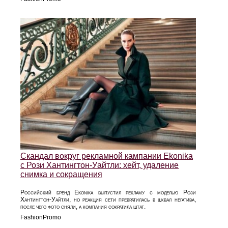
Скандал вокруг рекламной кампании Ekonika
с Рози Хантингтон‑Уайтли: хейт, удаление
снимка и сокращения
Российский бренд Ekonika выпустил рекламу с моделью Рози
Хантингтон‑Уайтли, но реакция сети превратилась в шквал негатива,
после чего фото сняли, а компания сократила штат.
FashionPromo