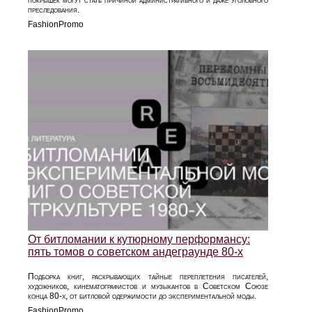
покрышек могут стать причиной административного и даже уголовного
преследования.
FashionPromo
От битломании к кутюрному перформансу:
пять томов о советском андеграунде 80‑х
Подборка книг, раскрывающих тайные переплетения писателей,
художников, кинематографистов и музыкантов в Советском Союзе
конца 80‑х, от битловой одержимости до экспериментальной моды.
FashionPromo