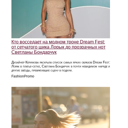
Кто восседает на модном троне Dream Fest:
от сетчатого шика Лорык до прозрачных нот
Светланы Бондарчук
Дизайнер Керимова раскрыла список самых ярких образов Dream Fest:
Лорак в платье‑сетке, Светлана Бондарчук в почти невидимом наряде и
другие звёзды, превратившие сцену в подиум.
FashionPromo