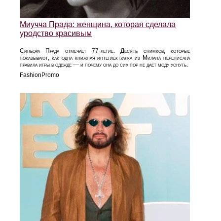
Миучча Прада: женщина, которая сделала
уродство красивым
Синьора Прада отмечает 77-летие. Десять снимков, которые
показывают, как одна книжная интеллектуалка из Милана переписала
правила игры в одежде — и почему она до сих пор не даёт моду уснуть.
FashionPromo