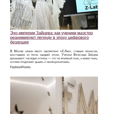
Эхо империи Зайцева: как ученики маэстро
реанимируют легенду в эпоху цифрового
бездушия
В Москве начала работу лаборатория «Z-Лаб», ставшая фениксом,
восставшим из пепла ушедшей эпохи. Ученики Вячеслава Зайцева
доказывают: наследие кутюрье — это не архивный пыль, а живая ткань,
которая продолжает дышать и эволюционировать.
FashionPromo