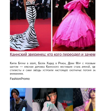
Каннский зверинец: кто кого переодел и зачем
Карла Бруни в зебре, Белла Хадид в Prada, Деми Мур с розовым
бантом — красная дорожка Каннского фестиваля стала ареной, где
стилисты и сами звёзды устроили настоящее охотничье погоня за
вниманием.
FashionPromo