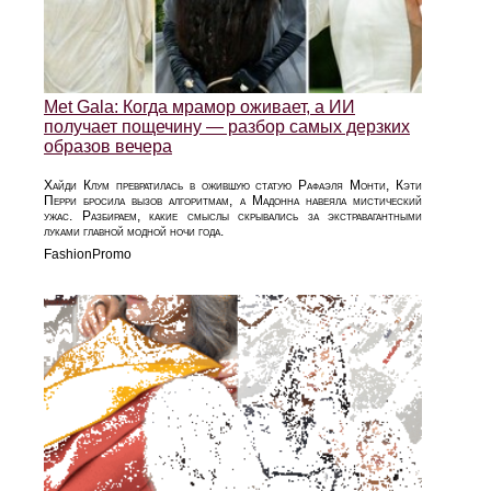
Met Gala: Когда мрамор оживает, а ИИ
получает пощечину — разбор самых дерзких
образов вечера
Хайди Клум превратилась в ожившую статую Рафаэля Монти, Кэти
Перри бросила вызов алгоритмам, а Мадонна навеяла мистический
ужас. Разбираем, какие смыслы скрывались за экстравагантными
луками главной модной ночи года.
FashionPromo