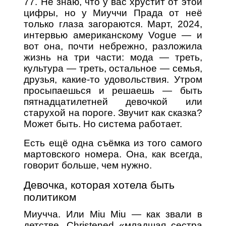
77. Не знаю, что у вас хрустит от этой
цифры, но у Миуччи Прада от неё
только глаза загораются. Март, 2024,
интервью американскому Vogue — и
вот она, почти небрежно, разложила
жизнь на три части: мода — треть,
культура — треть, остальное — семья,
друзья, какие-то удовольствия. Утром
просыпаешься и решаешь — быть
пятнадцатилетней девочкой или
старухой на пороге. Звучит как сказка?
Может быть. Но система работает.
Есть ещё одна съёмка из того самого
мартовского номера. Она, как всегда,
говорит больше, чем нужно.
Девочка, которая хотела быть
политиком
Миучча. Или Miu Miu — как звали в
детстве. Christened «младшая сестра