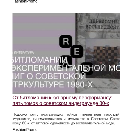
FashionPromo
От битломании к кутюрному перформансу:
пять томов о советском андеграунде 80‑х
Подборка книг, раскрывающих тайные переплетения писателей,
художников, кинематографистов и музыкантов в Советском Союзе
конца 80‑х, от битловой одержимости до экспериментальной моды.
FashionPromo