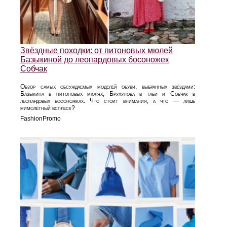
Звёздные походки: от питоновых мюлей
Базыкиной до леопардовых босоножек
Собчак
Обзор самых обсуждаемых моделей обуви, выбранных звёздами:
Базыкина в питоновых мюлях, Брухунова в таби и Собчак в
леопардовых босоножках. Что стоит внимания, а что — лишь
мимолётный всплеск?
FashionPromo