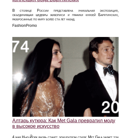
В столице России представлена уникальная экспозиция,
объединившая шедевры живописи и графики князей Барятинских,
разбросанные по миру более ста лет назад.
FashionPromo
Алтарь кутюра: Как Met Gala превратил моду
в высокое искусство
4 мая Нью-Йорк вновь станет эпицентром стиля: Met Gala задает тон