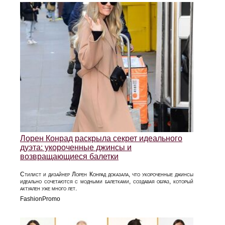
Лорен Конрад раскрыла секрет идеального
дуэта: укороченные джинсы и
возвращающиеся балетки
Стилист и дизайнер Лорен Конрад доказала, что укороченные джинсы
идеально сочетаются с модными балетками, создавая образ, который
актуален уже много лет.
FashionPromo