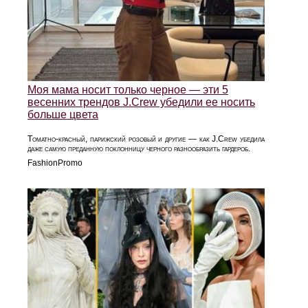
Моя мама носит только черное — эти 5
весенних трендов J.Crew убедили ее носить
больше цвета
Томатно-красный, парижский розовый и другие — как J.Crew убедила
даже самую преданную поклонницу черного разнообразить гардероб.
FashionPromo