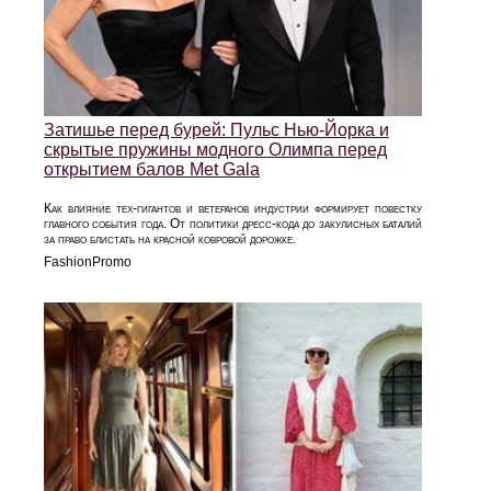
Затишье перед бурей: Пульс Нью-Йорка и
скрытые пружины модного Олимпа перед
открытием балов Met Gala
Как влияние тех-гигантов и ветеранов индустрии формирует повестку
главного события года. От политики дресс-кода до закулисных баталий
за право блистать на красной ковровой дорожке.
FashionPromo