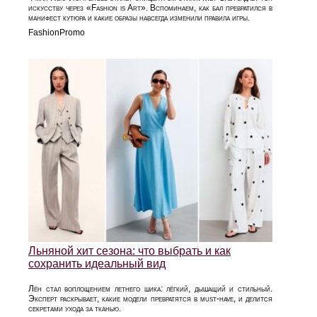
искусству через «Fashion is Art». Вспоминаем, как бал превратился в
манифест кутюра и какие образы навсегда изменили правила игры.
FashionPromo
Льняной хит сезона: что выбрать и как
сохранить идеальный вид
Лён стал воплощением летнего шика: лёгкий, дышащий и стильный.
Эксперт раскрывает, какие модели превратятся в must‑have, и делится
секретами ухода за тканью.