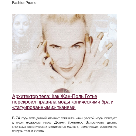
FashionPromo
Архитектор тела: Как Жан-Поль Готье
перекроил правила моды коническими бра и
«татуированными» тканями
В 74 года легендарный «enfant terrible» французской моды передает
штурвал надежным рукам Дюрана Лантинка. Вспоминаем десять
ключевых эстетических манифестов мастера, изменивших восприятие
гендера, тела и кутюра.