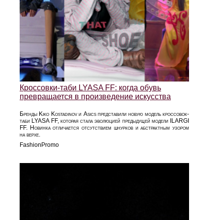
Кроссовки-таби LYASA FF: когда обувь
превращается в произведение искусства
Бренды Kiko Kostadinov и Asics представили новую модель кроссовок-
таби LYASA FF, которая стала эволюцией предыдущей модели ILARGI
FF. Новинка отличается отсутствием шнурков и абстрактным узором
на верхе.
FashionPromo