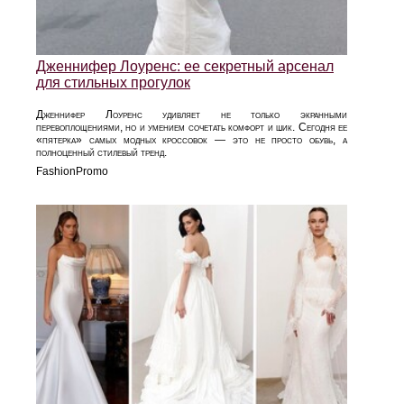
Дженнифер Лоуренс: ее секретный арсенал
для стильных прогулок
Дженнифер Лоуренс удивляет не только экранными
перевоплощениями, но и умением сочетать комфорт и шик. Сегодня ее
«пятерка» самых модных кроссовок — это не просто обувь, а
полноценный стилевый тренд.
FashionPromo