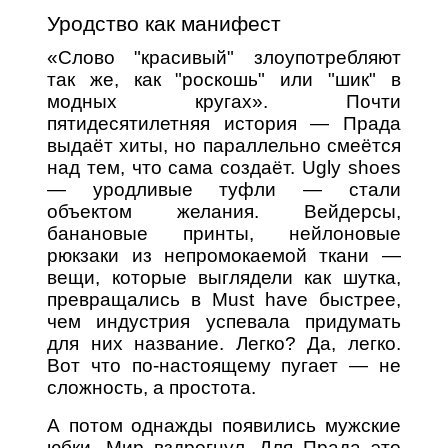
Уродство как манифест
«Слово "красивый" злоупотребляют
так же, как "роскошь" или "шик" в
модных кругах». Почти
пятидесятилетняя история — Прада
выдаёт хиты, но параллельно смеётся
над тем, что сама создаёт. Ugly shoes
— уродливые туфли — стали
объектом желания. Вейдерсы,
банановые принты, нейлоновые
рюкзаки из непромокаемой ткани —
вещи, которые выглядели как шутка,
превращались в Must have быстрее,
чем индустрия успевала придумать
для них название. Легко? Да, легко.
Вот что по-настоящему пугает — не
сложность, а простота.
А потом однажды появились мужские
юбки. Мир вздрогнул. Для Прада это