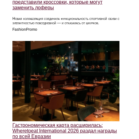
представили кроссовки, которые могут
заменить лоферы
Новая коллаборация соединила функциональность спортивной обуви с
элегантностью повседневной — и отказалась от шнурков.
FashionPromo
Гастрономическая карта расширилась:
Wheretoeat International 2026 раздал награды
по всей Евразии