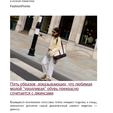
в ночной романтике.
FashionPromo
Пять образов, доказывающих, что любимая
модой "уродливая" обувь прекрасно
сочетается с джинсами
Казавшиеся неуклюжими кроссовки теперь украшают подиумы и улицы,
гармонично дополняя самый демократичный элемент гардероба —
джинсы.