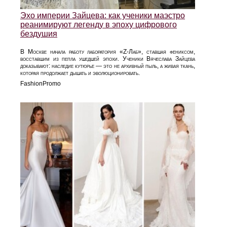
Эхо империи Зайцева: как ученики маэстро
реанимируют легенду в эпоху цифрового
бездушия
В Москве начала работу лаборатория «Z-Лаб», ставшая фениксом,
восставшим из пепла ушедшей эпохи. Ученики Вячеслава Зайцева
доказывают: наследие кутюрье — это не архивный пыль, а живая ткань,
которая продолжает дышать и эволюционировать.
FashionPromo