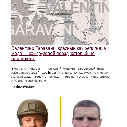
Валентино Гаравани: красный как религия, а
мода — как грузовой поезд, который не
остановить
Валентино Гаравани — последний император итальянской моды —
ушёл в январе 2024 года. Его цитаты звучат как манифест: о красном,
женской душе и том, что роскошь — это не про цены, а про острые
углы в кутюрных силуэтах.
FashionPromo