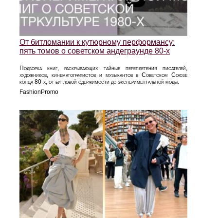
От битломании к кутюрному перформансу:
пять томов о советском андеграунде 80‑х
Подборка книг, раскрывающих тайные переплетения писателей,
художников, кинематографистов и музыкантов в Советском Союзе
конца 80‑х, от битловой одержимости до экспериментальной моды.
FashionPromo