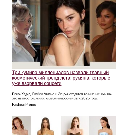
Три кумира миллениалов назвали главный
косметический тренд лета: румяна, которые
уже взорвали соцсети
Белла Хадид, Грейси Абрамс и Зендая сходятся во мнении: румяна —
это не просто макияж, а целая философия лета 2026 года.
FashionPromo