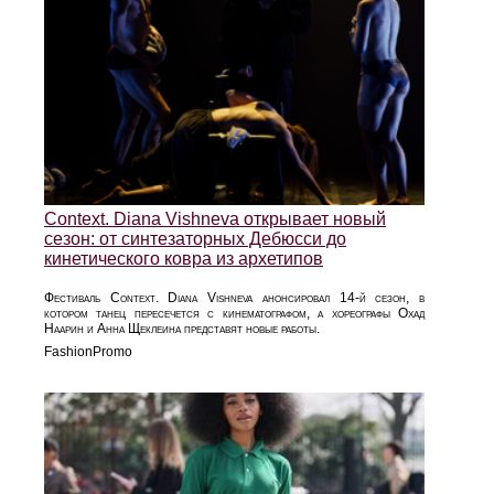
Context. Diana Vishneva открывает новый
сезон: от синтезаторных Дебюсси до
кинетического ковра из архетипов
Фестиваль Context. Diana Vishneva анонсировал 14-й сезон, в
котором танец пересечется с кинематографом, а хореографы Охад
Наарин и Анна Щеклеина представят новые работы.
FashionPromo