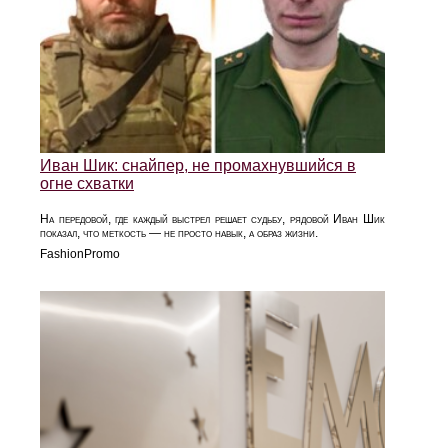
Иван Шик: снайпер, не промахнувшийся в
огне схватки
На передовой, где каждый выстрел решает судьбу, рядовой Иван Шик
показал, что меткость — не просто навык, а образ жизни.
FashionPromo