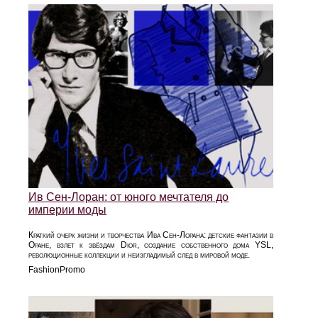
Ив Сен-Лоран: от юного мечтателя до
империи моды
Краткий очерк жизни и творчества Ива Сен-Лорана: детские фантазии в
Оране, взлет к звёздам Dior, создание собственного дома YSL,
революционные коллекции и неизгладимый след в мировой моде.
FashionPromo