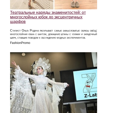
Театральные наряды знаменитостей: от
многослойных юбок до эксцентричных
шарфов
Стилист Ольга Родина раскрывает самые замысловатые образы звёзд:
многослойная юбка с бантом, домашние штаны с узлами и загадочный
шарф, ставшие поводом к обсуждению модных экспериментов.
FashionPromo