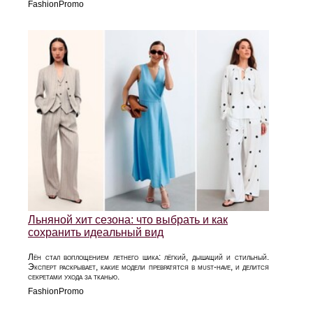
FashionPromo
Льняной хит сезона: что выбрать и как
сохранить идеальный вид
Лён стал воплощением летнего шика: лёгкий, дышащий и стильный.
Эксперт раскрывает, какие модели превратятся в must‑have, и делится
секретами ухода за тканью.
FashionPromo