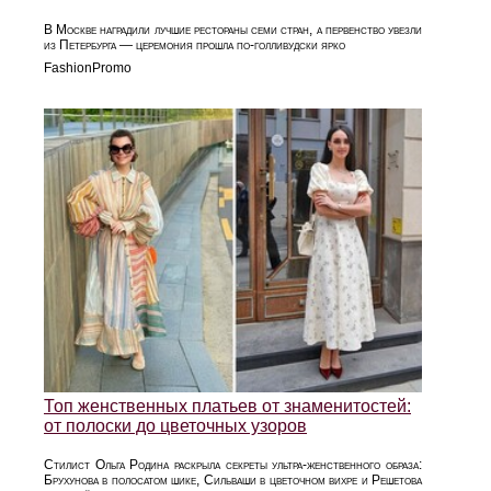
В Москве наградили лучшие рестораны семи стран, а первенство увезли
из Петербурга — церемония прошла по-голливудски ярко
FashionPromo
Топ женственных платьев от знаменитостей:
от полоски до цветочных узоров
Стилист Ольга Родина раскрыла секреты ультра‑женственного образа:
Брухунова в полосатом шике, Сильваши в цветочном вихре и Решетова