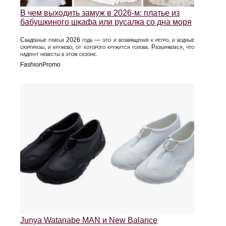
В чем выходить замуж в 2026-м: платье из
бабушкиного шкафа или русалка со дна моря
Свадебные платья 2026 года — это и возвращение к ретро, и водные
сюрпризы, и кружево, от которого кружится голова. Разбираемся, что
наденут невесты в этом сезоне.
FashionPromo
Junya Watanabe MAN и New Balance