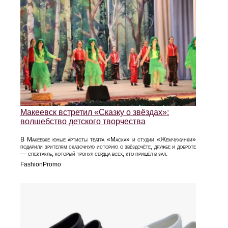
Макеевск встретил «Сказку о звёздах»:
волшебство детского творчества
В Макеевке юные артисты театра «Маска» и студии «Жемчужинки»
подарили зрителям сказочную историю о звёздочёте, дружбе и доброте
— спектакль, который тронул сердца всех, кто пришёл в зал.
FashionPromo