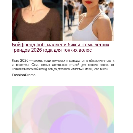
Бойфренд‑bob, маллет и бикси: семь летних
трендов 2026 года для тонких волос
Лето 2026 — время, когда прическа превращается в лёгкую игру света
и текстуры. Семь самых актуальных стилей для тонких волос: от
ненавязчивого бойфренд‑bob до дерзкого маллета и изящного бикси.
FashionPromo