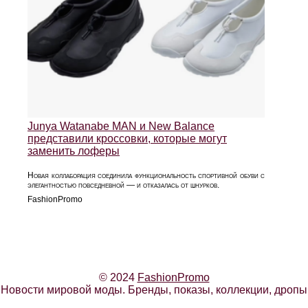
Junya Watanabe MAN и New Balance
представили кроссовки, которые могут
заменить лоферы
Новая коллаборация соединила функциональность спортивной обуви с
элегантностью повседневной — и отказалась от шнурков.
FashionPromo
© 2024
FashionPromo
Новости мировой моды. Бренды, показы, коллекции, дропы