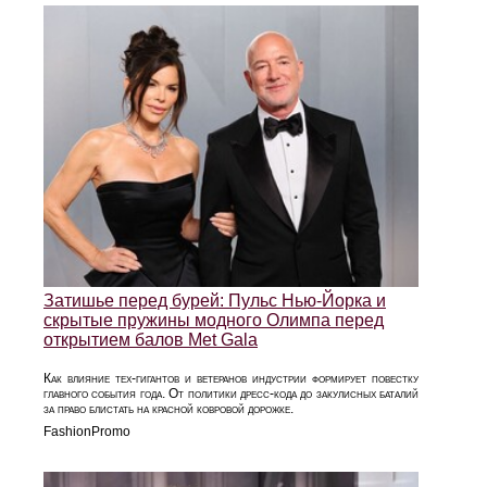
Затишье перед бурей: Пульс Нью-Йорка и
скрытые пружины модного Олимпа перед
открытием балов Met Gala
Как влияние тех-гигантов и ветеранов индустрии формирует повестку
главного события года. От политики дресс-кода до закулисных баталий
за право блистать на красной ковровой дорожке.
FashionPromo