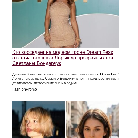
Кто восседает на модном троне Dream Fest:
от сетчатого шика Лорык до прозрачных нот
Светланы Бондарчук
Дизайнер Керимова раскрыла список самых ярких образов Dream Fest:
Лорак в платье‑сетке, Светлана Бондарчук в почти невидимом наряде и
другие звёзды, превратившие сцену в подиум.
FashionPromo