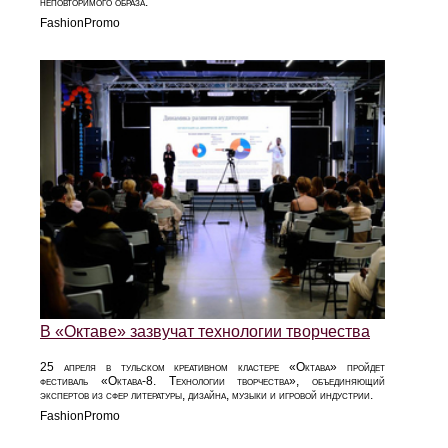
неповторимого образа.
FashionPromo
В «Октаве» зазвучат технологии творчества
25 апреля в тульском креативном кластере «Октава» пройдет
фестиваль «Октава-8. Технологии творчества», объединяющий
экспертов из сфер литературы, дизайна, музыки и игровой индустрии.
FashionPromo