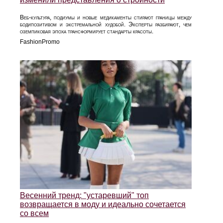
Веб‑культура, подиумы и новые медикаменты стирают границы между
бодипозитивом и экстремальной худобой. Эксперты разбирают, чем
оземпиковая эпоха трансформирует стандарты красоты.
FashionPromo
Весенний тренд: "устаревший" топ
возвращается в моду и идеально сочетается
со всем