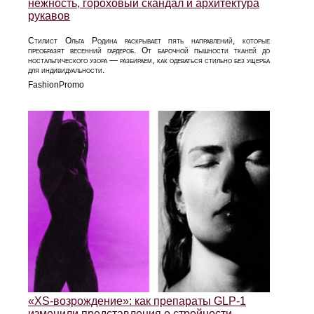
нежность, гороховый скандал и архитектура
рукавов
Стилист Ольга Родина раскрывает пять направлений, которые
преобразят весенний гардероб. От барочной пышности тканей до
ностальгического узора — разбираем, как одеваться стильно без ущерба
для индивидуальности.
FashionPromo
«XS‑возрождение»: как препараты GLP‑1
изменили представления о стройности