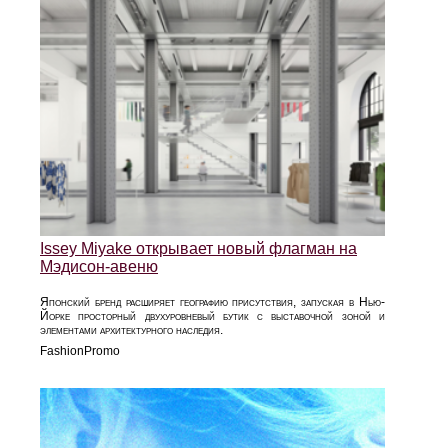
Issey Miyake открывает новый флагман на
Мэдисон-авеню
Японский бренд расширяет географию присутствия, запуская в Нью-
Йорке просторный двухуровневый бутик с выставочной зоной и
элементами архитектурного наследия.
FashionPromo