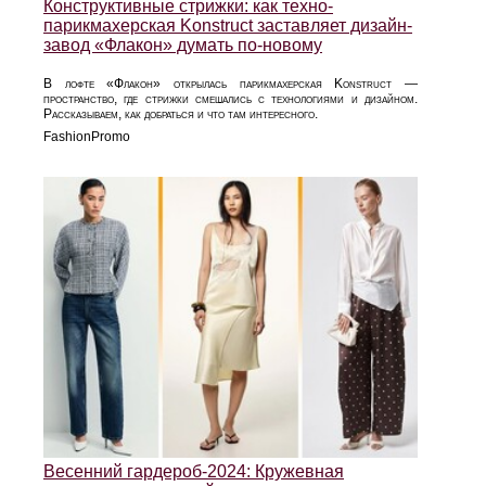
Конструктивные стрижки: как техно-
парикмахерская Konstruct заставляет дизайн-
завод «Флакон» думать по-новому
В лофте «Флакон» открылась парикмахерская Konstruct —
пространство, где стрижки смешались с технологиями и дизайном.
Рассказываем, как добраться и что там интересного.
FashionPromo
Весенний гардероб-2024: Кружевная