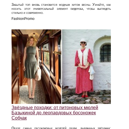
Забытый топ вновь становится модным хитом весны. Узнайте, как
носить этот универсальный элемент гардероба, чтобы выглядеть
стильно и современно.
FashionPromo
Звёздные походки: от питоновых мюлей
Базыкиной до леопардовых босоножек
Собчак
Обзор самых обсуждаемых моделей обуви, выбранных звёздами: