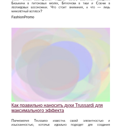
Базыкина в питоновых мюлях, Брухунова в таби и Собчак в
леопардовых босоножках. Что стоит внимания, а что — лишь
мимолётный всплеск?
FashionPromo
Как правильно наносить духи Trussardi для
максимального эффекта
Парфюмерия Trussardi известна своей элегантностью и
изысканностью, которые идеально подходят для создания