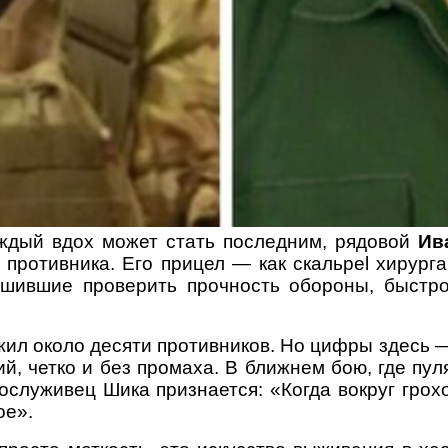
аждый вдох может стать последним, рядовой
Ив
противника. Его прицел — как скальpel хирург
ешившие проверить прочность обороны, быстр
ил около десяти противников. Но цифры здесь —
ий, четко и без промаха. В ближнем бою, где пу
служивец Шика признается: «Когда вокруг грохот
ое».