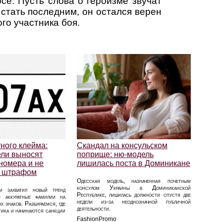
се. Пусть слова о героизме звучат
 стать последним, он остался верен
ого участника боя.
ного клейма:
Скандал на консульском
ели выносят
поприще: ню-модель
номера и не
лишилась поста в Доминикане
то штрафом
Одесская модель, назначенная почетным
консулом Украины в Доминиканской
и захватил новый тренд
Республике, лишилась должности спустя две
 аккуратные фамилии на
недели из-за неоднозначной публичной
х знаков. Разбираемся, где
деятельности.
тика и начинаются санкции
FashionPromo