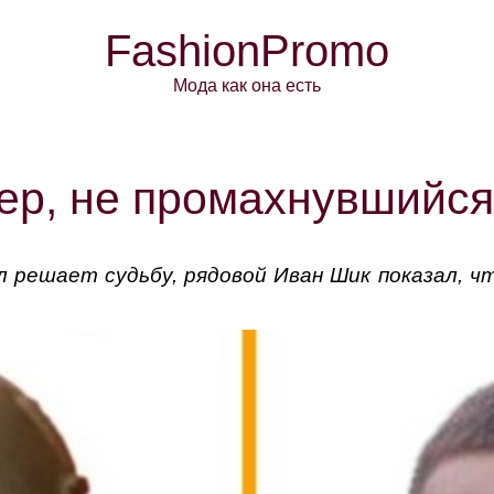
FashionPromo
Мода как она есть
ер, не промахнувшийся 
л решает судьбу, рядовой Иван Шик показал, ч