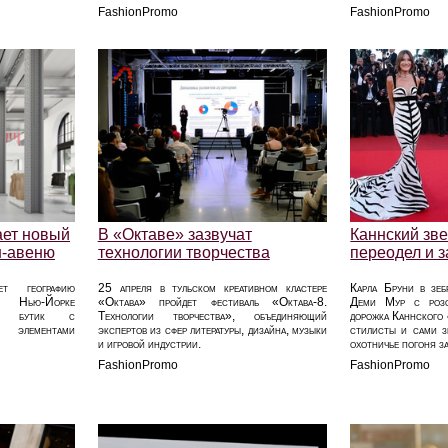
FashionPromo
FashionPromo
ает новый
В «Октаве» зазвучат
Каннский зве
н-авеню
технологии творчества
переодел и 
ет географию
25 апреля в тульском креативном кластере
Карла Бруни в зеб
в Нью-Йорке
«Октава» пройдет фестиваль «Октава-8.
Деми Мур с роз
вый бутик с
Технологии творчества», объединяющий
дорожка Каннского ф
элементами
экспертов из сфер литературы, дизайна, музыки
стилисты и сами з
и игровой индустрии.
охотничье погоня з
FashionPromo
FashionPromo