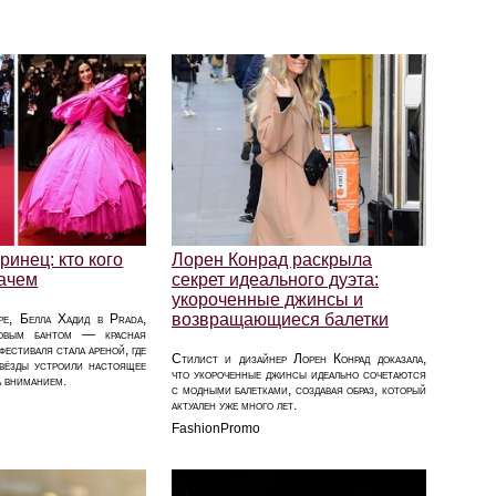
ринец: кто кого
Лорен Конрад раскрыла
зачем
секрет идеального дуэта:
укороченные джинсы и
возвращающиеся балетки
ре, Белла Хадид в Prada,
овым бантом — красная
естиваля стала ареной, где
Стилист и дизайнер Лорен Конрад доказала,
вёзды устроили настоящее
что укороченные джинсы идеально сочетаются
а вниманием.
с модными балетками, создавая образ, который
актуален уже много лет.
FashionPromo