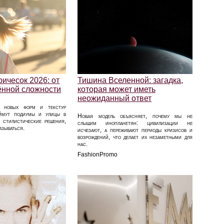
ичесок 2026: от
Тишина Вселенной: загадка,
чённой сложности
которая может иметь
неожиданный ответ
р новых форм и текстур
аймут подиумы и улицы в
Новая модель объясняет, почему мы не
е стилистические решения,
слышим инопланетян: цивилизации не
азываться.
исчезают, а переживают периоды кризисов и
возрождений, что делает их незаметными для
нас.
FashionPromo