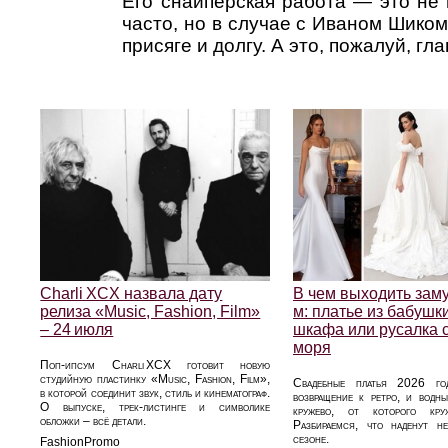
Его снайперская работа — это не 
часто, но в случае с Иваном Шиком
присяге и долгу. А это, пожалуй, г
Charli XCX назвала дату
В чем выходить заму
релиза «Music, Fashion, Film»
м: платье из бабушк
– 24 июля
шкафа или русалка 
моря
Поп-ипсум Charli XCX готовит новую
студийную пластинку «Music, Fashion, Film»,
Свадебные платья 2026 
в которой соединит звук, стиль и кинематограф.
возвращение к ретро, и водн
О выпуске, трек‑листинге и символике
кружево, от которого кру
обложки – всё детали.
Разбираемся, что наденут н
сезоне.
FashionPromo