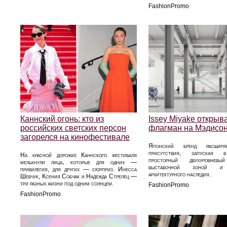
FashionPromo
Каннский огонь: кто из
Issey Miyake открыв
российских светских персон
флагман на Мэдисо
загорелся на кинофестивале
Японский бренд расширя
присутствия, запуская 
На красной дорожке Каннского фестиваля
просторный двухуровне
мелькнули лица, которые для одних —
выставочной зоной и 
привилегия, для других — сюрприз. Инесса
архитектурного наследия.
Шевчук, Ксения Собчак и Надежда Стрелец —
три разных жизни под одним солнцем.
FashionPromo
FashionPromo