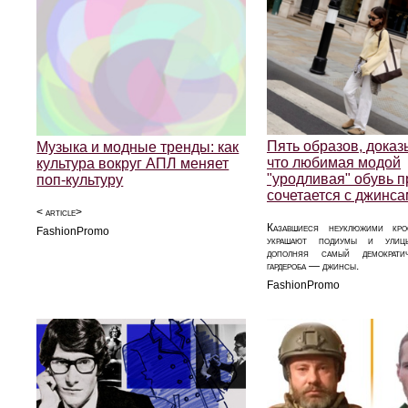
Пять образов, дока
Музыка и модные тренды: как
что любимая модой
культура вокруг АПЛ меняет
"уродливая" обувь 
поп-культуру
сочетается с джинс
< article>
Казавшиеся неуклюжими кро
FashionPromo
украшают подиумы и улицы
дополняя самый демократи
гардероба — джинсы.
FashionPromo