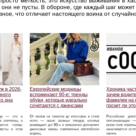
просто меткость, это искусство выживания в хао
 они не пусты. В обороне, где каждый шаг может
лавное, что отличает настоящего воина от случайн
ж в 2026-
Европейские модницы
Хроника част
иного
вспоминают 90-е: тренды
зачем водит
со дна
обуви, которые идеально
фамилии на 
сочетаются с джинсами
грозит ли э
года — это и
От мюлов на танкетке до кроссовок в стиле
Российские дорог
ые сюрпризы, и
ретро — обзор обувных трендов, которые
персонализации —
жится голова.
возвращают дух 90-х и гармонично дополняют
белом поле номерны
евесты в этом
джинсовые образы современных европейских
заканчивается эсте
модниц.
закона.