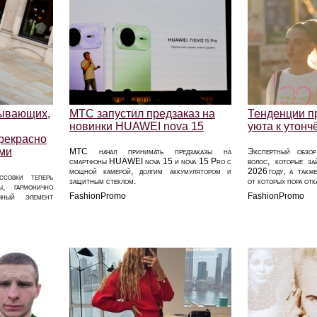
зывающих,
МТС запустил предзаказ на
Тенденции пр
новинки HUAWEI nova 15
уюта к утон
прекрасно
ами
МТС начал принимать предзаказы на
Экспертный обзо
смартфоны HUAWEI nova 15 и nova 15 Pro с
волос, которые з
мощной камерой, долгим аккумулятором и
2026 году, а такж
ссовки теперь
защитным стеклом.
от которых пора отк
, гармонично
FashionPromo
FashionPromo
чный элемент