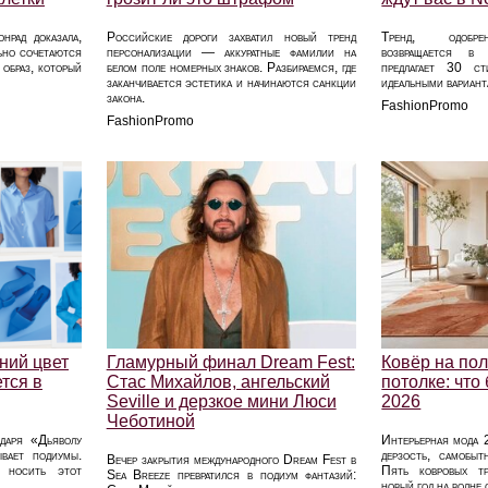
нрад доказала,
Российские дороги захватил новый тренд
Тренд, одобрен
ьно сочетаются
персонализации — аккуратные фамилии на
возвращается в
 образ, который
белом поле номерных знаков. Разбираемся, где
предлагает 30 с
заканчивается эстетика и начинаются санкции
идеальными вариант
закона.
FashionPromo
FashionPromo
ний цвет
Гламурный финал Dream Fest:
Ковёр на пол
тся в
Стас Михайлов, ангельский
потолке: что
Seville и дерзкое мини Люси
2026
Чеботиной
одаря «Дьяволу
Интерьерная мода 2
ывает подиумы.
дерзость, самобыт
Вечер закрытия международного Dream Fest в
к носить этот
Пять ковровых тр
Sea Breeze превратился в подиум фантазий:
новый год на волне 