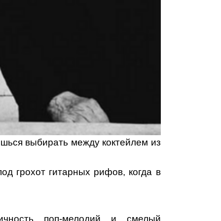
ешься выбирать между коктейлем из
под грохот гитарных рифов, когда в
ичность поп‑мелодий и смелый