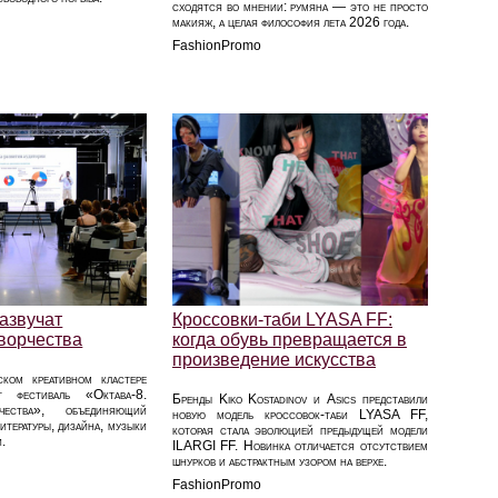
сходятся во мнении: румяна — это не просто
макияж, а целая философия лета 2026 года.
FashionPromo
азвучат
Кроссовки-таби LYASA FF:
творчества
когда обувь превращается в
произведение искусства
ком креативном кластере
т фестиваль «Октава-8.
Бренды Kiko Kostadinov и Asics представили
чества», объединяющий
новую модель кроссовок-таби LYASA FF,
итературы, дизайна, музыки
которая стала эволюцией предыдущей модели
и.
ILARGI FF. Новинка отличается отсутствием
шнурков и абстрактным узором на верхе.
FashionPromo