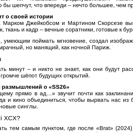
бы шепчут, что впереди – нечто большее, чем пр
ит о своей истории
 Марком Джейкобсом и Мартином Скорсезе выгл
, ткань и кадр – вечные соратники, готовые к бур
м, умеющим поймать мгновение, создал изображ
: мрачный, но манящий, как ночной Париж.
ы
ть минут – и никто не знает, как они будут рас
 громче шёпот будущих открытий.
з размышлений о «SS26»
щему прямо в ад…» звучит почти как заклина
да и кино объединиться, чтобы вырвать нас из 
 новые синглы.
li XCX?
тать тем самым пунктом, где после «Brat» (2024