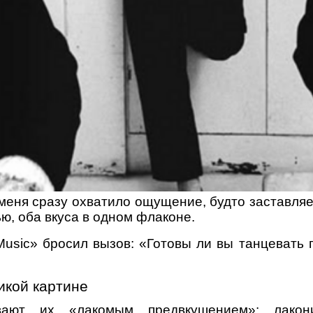
меня сразу охватило ощущение, будто заставля
ью, оба вкуса в одном флаконе.
 Music» бросил вызов: «Готовы ли вы танцевать 
ликой картине
ают их «лакомым предвкушением»: лакон