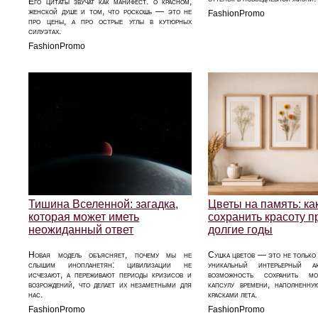
Его цитаты звучат как манифест: о красном,
женской душе и том, что роскошь — это не
FashionPromo
про цены, а про острые углы в кутюрных
силуэтах.
FashionPromo
Тишина Вселенной: загадка,
Цветы на память: ка
которая может иметь
сохранить красоту 
неожиданный ответ
долгие годы
Новая модель объясняет, почему мы не
Сушка цветов — это не только 
слышим инопланетян: цивилизации не
уникальный интерьерный 
исчезают, а переживают периоды кризисов и
возможность сохранить мо
возрождений, что делает их незаметными для
капсулу времени, наполненн
нас.
красками лета.
FashionPromo
FashionPromo