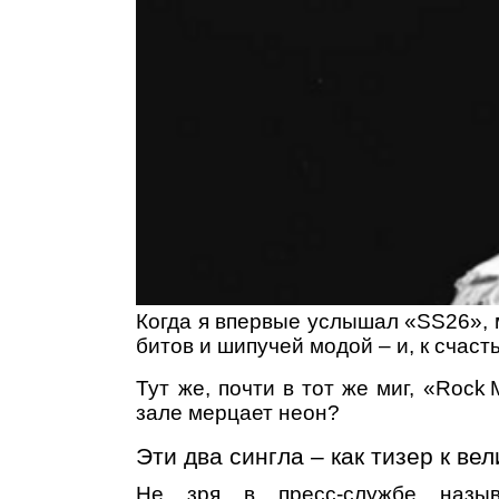
Когда я впервые услышал «SS26», 
битов и шипучей модой – и, к счаст
Тут же, почти в тот же миг, «Rock
зале мерцает неон?
Эти два сингла – как тизер к ве
Не зря в пресс‑службе назыв