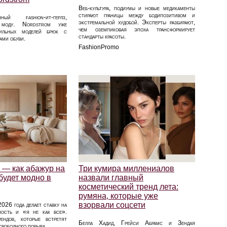
Веб‑культура, подиумы и новые медикаменты
стирают границы между бодипозитивом и
ный fashion-ит-герлз,
экстремальной худобой. Эксперты разбирают,
 моду. Nordstrom уже
чем оземпиковая эпоха трансформирует
тильных моделей брюк с
стандарты красоты.
ами обуви.
FashionPromo
 — как абажур на
Три кумира миллениалов
 будет модно в
назвали главный
косметический тренд лета:
румяна, которые уже
взорвали соцсети
026 года делает ставку на
ность и «я не как все».
ендов, которые встретят
Белла Хадид, Грейси Абрамс и Зендая
свободного порыва.