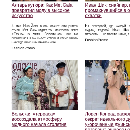
Алтарь кутюра: Как Met Gala
Иван Шик: снайпер, 
превратил моду в высокое
промахнувшийся в о
искусство
схватки
4 мая Нью-Йорк вновь станет эпицентром
На передовой, где каждый в
стиля: Met Gala задает тон искусству через
судьбу, рядовой Иван Шик
«Fashion is Art». Вспоминаем, как бал
меткость — не просто навык, а 
превратился в манифест кутюра и какие образы
FashionPromo
навсегда изменили правила игры.
FashionPromo
Вельская «терраса»
Лорен Конрад раск
воссоздала атмосферу
секрет идеального д
модного начала столетия
укороченные джинс
возвращающиеся ба