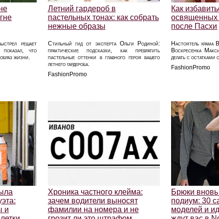
не
Летний гардероб в
Как избавить
гне
пастельных тонах: как собрать
освященных 
нежные образы
после Пасхи
ыстрел решает
Стильный гид от эксперта Ольги Родиной:
Настоятель храма 
 показал, что
практические подсказки, как превратить
Воскресенка Макси
образ жизни.
пастельные оттенки в главного героя вашего
делать с остатками 
летнего гардероба.
FashionPromo
FashionPromo
рыла
Хроника частного клейма:
Брюки вновь
уэта:
зачем водители выносят
подиум: 30 
ы и
фамилии на номера и не
моделей и и
летки
грозит ли это штрафом
ждут вас в N