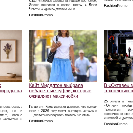
Стас Михайлов блеснул глянцевым костюмом,
Seville появился в образе ангела, а Люси
FashionPromo
Чеботина удивила дерзким мини.
FashionPromo
к
Кейт Миддлтон выбрала
В «Октаве» з
природы на
небалетные туфли, которые
технологии 
оживляют макси-юбки
25 апреля в тульс
«Октава» пройде
способ создать
Герцогиня Кембриджская доказала, что макси-
Технологии твор
акцент, но и
юбки в 2026 году могут выглядеть актуально
экспертов из сфер л
мент, словно
— достаточно подобрать правильную обувь.
и игровой индустри
ую ароматами и
FashionPromo
FashionPromo