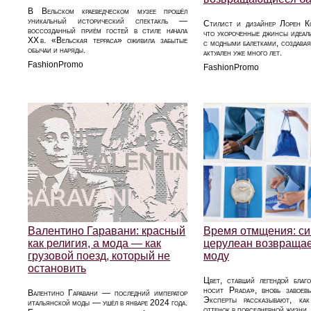
В Вельском краеведческом музее прошёл
уникальный исторический спектакль —
Стилист и дизайнер Лорен Ко
воссозданный приём гостей в стиле начала
что укороченные джинсы идеал
XX в. «Вельская терраса» оживила забытые
с модными балетками, создавая
обычаи и наряды.
актуален уже много лет.
FashionPromo
FashionPromo
Валентино Гаравани: красный
Время отмщения: си
как религия, а мода — как
церулеан возвращае
грузовой поезд, который не
моду
остановить
Цвет, ставший легендой благ
носит Prada», вновь завоев
Валентино Гаравани — последний император
Эксперты рассказывают, ка
итальянской моды — ушёл в январе 2024 года.
оттенок в повседневной жизни.