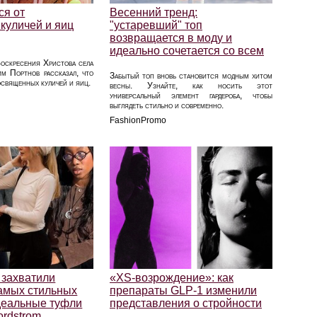
ся от
Весенний тренд:
куличей и яиц
"устаревший" топ
возвращается в моду и
идеально сочетается со всем
Воскресения Христова села
м Портнов рассказал, что
Забытый топ вновь становится модным хитом
освященных куличей и яиц.
весны. Узнайте, как носить этот
универсальный элемент гардероба, чтобы
выглядеть стильно и современно.
FashionPromo
 захватили
«XS‑возрождение»: как
самых стильных
препараты GLP‑1 изменили
деальные туфли
представления о стройности
ordstrom