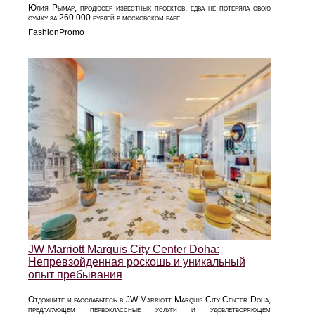
Юлия Рымар, продюсер известных проектов, едва не потеряла свою
сумку за 260 000 рублей в московском баре.
FashionPromo
JW Marriott Marquis City Center Doha:
Непревзойденная роскошь и уникальный
опыт пребывания
Отдохните и расслабьтесь в JW Marriott Marquis City Center Doha,
предлагающем первоклассные услуги и удовлетворяющем