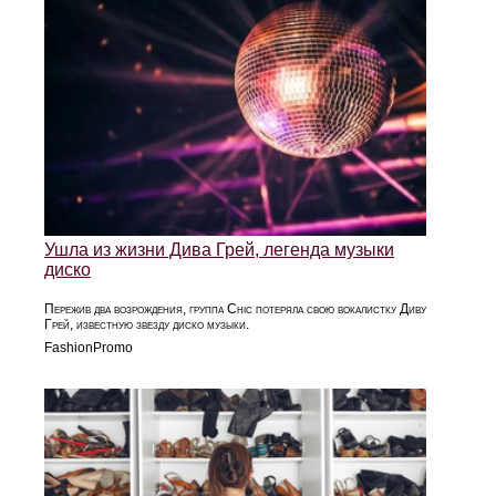
Ушла из жизни Дива Грей, легенда музыки
диско
Пережив два возрождения, группа Chic потеряла свою вокалистку Диву
Грей, известную звезду диско музыки.
FashionPromo