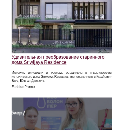
Удивительная преобразование старинного
дома Sriwijaya Residence
История, инновации и роскошь объединены в преобразовании
исторического дома Sriwijaya Residence, расположенного в Кебайоран-
Бару, Южная Джакарта.
FashionPromo