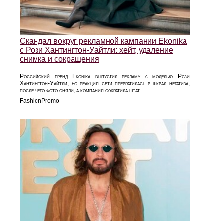
Скандал вокруг рекламной кампании Ekonika
с Рози Хантингтон‑Уайтли: хейт, удаление
снимка и сокращения
Российский бренд Ekonika выпустил рекламу с моделью Рози
Хантингтон‑Уайтли, но реакция сети превратилась в шквал негатива,
после чего фото сняли, а компания сократила штат.
FashionPromo