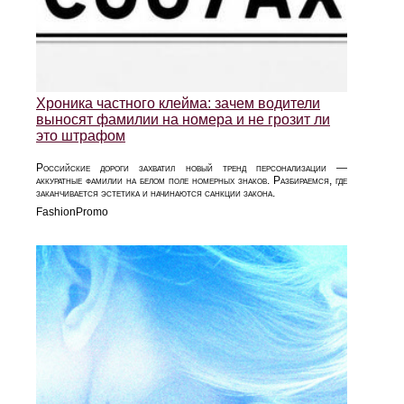
Хроника частного клейма: зачем водители
выносят фамилии на номера и не грозит ли
это штрафом
Российские дороги захватил новый тренд персонализации —
аккуратные фамилии на белом поле номерных знаков. Разбираемся, где
заканчивается эстетика и начинаются санкции закона.
FashionPromo