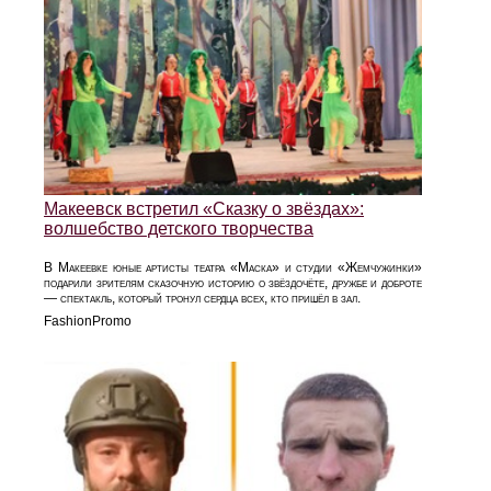
Макеевск встретил «Сказку о звёздах»:
волшебство детского творчества
В Макеевке юные артисты театра «Маска» и студии «Жемчужинки»
подарили зрителям сказочную историю о звёздочёте, дружбе и доброте
— спектакль, который тронул сердца всех, кто пришёл в зал.
FashionPromo