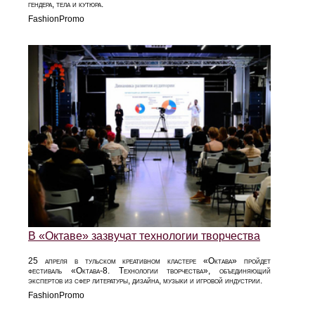
гендера, тела и кутюра.
FashionPromo
В «Октаве» зазвучат технологии творчества
25 апреля в тульском креативном кластере «Октава» пройдет
фестиваль «Октава-8. Технологии творчества», объединяющий
экспертов из сфер литературы, дизайна, музыки и игровой индустрии.
FashionPromo