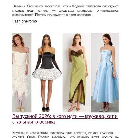
Эвелина Хромченко рассказала, что «Модный приговор» обсуждают
главные люди страны — владельцы бизнесов, топ-менеджеры,
знаменитости. Причём признаются в этом неохотно.
FashionPromo
Выпускной 2026: в кого идти — кружево, кит и
стальная классика
Кружевные комбинации, викторианские корсеты, вечная классика —
стилист Ольга Родина разобрала, что реально будет носить на