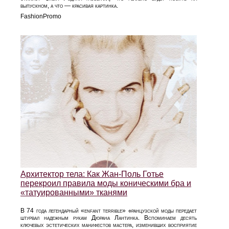
выпускном, а что — красивая картинка.
FashionPromo
Архитектор тела: Как Жан-Поль Готье
перекроил правила моды коническими бра и
«татуированными» тканями
В 74 года легендарный «enfant terrible» французской моды передает
штурвал надежным рукам Дюрана Лантинка. Вспоминаем десять
ключевых эстетических манифестов мастера, изменивших восприятие