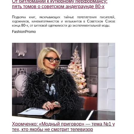
От битломании к кутюрному перформансу:
пять томов о советском андеграунде 80‑х
Подборка книг, раскрывающих тайные переплетения писателей,
художников, кинематографистов и музыкантов в Советском Союзе
конца 80‑х, от битловой одержимости до экспериментальной моды.
FashionPromo
Хромченко: «Модный приговор» — тема №1 у
тех, кто якобы не смотрит телевизор