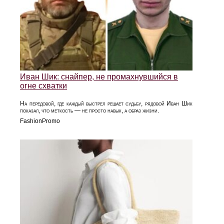
Иван Шик: снайпер, не промахнувшийся в
огне схватки
На передовой, где каждый выстрел решает судьбу, рядовой Иван Шик
показал, что меткость — не просто навык, а образ жизни.
FashionPromo