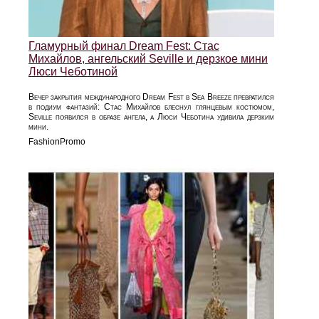
Гламурный финал Dream Fest: Стас
Михайлов, ангельский Seville и дерзкое мини
Люси Чеботиной
Вечер закрытия международного Dream Fest в Sea Breeze превратился
в подиум фантазий: Стас Михайлов блеснул глянцевым костюмом,
Seville появился в образе ангела, а Люси Чеботина удивила дерзким
мини.
FashionPromo