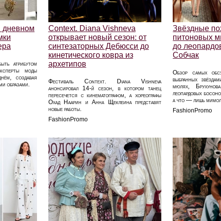
в дневном
Context. Diana Vishneva
Звёздные пох
мки
открывает новый сезон: от
питоновых м
ера
синтезаторных Дебюсси до
до леопардо
кинетического ковра из
Собчак
архетипов
быть атрибутом
Эксперты моды
Обзор самых обсу
нём, создавая
выбранных звёздам
Фестиваль Context. Diana Vishneva
ми образами.
мюлях, Брухуно
анонсировал 14-й сезон, в котором танец
леопардовых босоно
пересечется с кинематографом, а хореографы
а что — лишь мимо
Охад Наарин и Анна Щеклеина представят
новые работы.
FashionPromo
FashionPromo