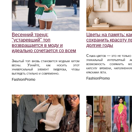
Весенний тренд:
Цветы на память: ка
"устаревший" топ
сохранить красоту 
возвращается в моду и
долгие годы
идеально сочетается со всем
Сушка цветов — это не только 
уникальный интерьерный 
Забытый топ вновь становится модным хитом
возможность сохранить мо
весны. Узнайте, как носить этот
капсулу времени, наполненн
универсальный элемент гардероба, чтобы
красками лета.
выглядеть стильно и современно.
FashionPromo
FashionPromo