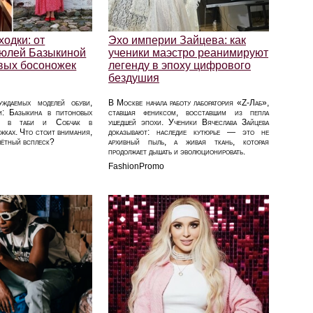
одки: от
Эхо империи Зайцева: как
юлей Базыкиной
ученики маэстро реанимируют
вых босоножек
легенду в эпоху цифрового
бездушия
ждаемых моделей обуви,
В Москве начала работу лаборатория «Z-Лаб»,
и: Базыкина в питоновых
ставшая фениксом, восставшим из пепла
ва в таби и Собчак в
ушедшей эпохи. Ученики Вячеслава Зайцева
жках. Что стоит внимания,
доказывают: наследие кутюрье — это не
лётный всплеск?
архивный пыль, а живая ткань, которая
продолжает дышать и эволюционировать.
FashionPromo