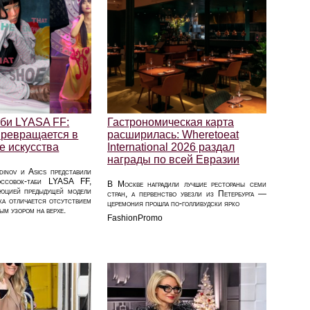
аби LYASA FF:
Гастрономическая карта
превращается в
расширилась: Wheretoeat
е искусства
International 2026 раздал
награды по всей Евразии
dinov и Asics представили
оссовок-таби LYASA FF,
В Москве наградили лучшие рестораны семи
люцией предыдущей модели
стран, а первенство увезли из Петербурга —
а отличается отсутствием
церемония прошла по-голливудски ярко
ым узором на верхе.
FashionPromo