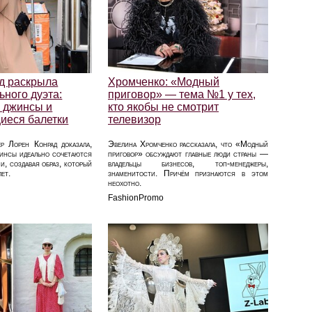
д раскрыла
Хромченко: «Модный
ьного дуэта:
приговор» — тема №1 у тех,
 джинсы и
кто якобы не смотрит
иеся балетки
телевизор
р Лорен Конрад доказала,
Эвелина Хромченко рассказала, что «Модный
жинсы идеально сочетаются
приговор» обсуждают главные люди страны —
и, создавая образ, который
владельцы бизнесов, топ-менеджеры,
лет.
знаменитости. Причём признаются в этом
неохотно.
FashionPromo