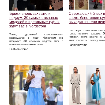
Брюки вновь захватили
Сверкающий блеск 
подиум: 30 самых стильных
свете: блестящие су
моделей и идеальные туфли
выходят из тени веч
ждут вас в Nordstrom
Блестящие сумки перестали 
только вечерних выходов. 
Тренд, одобренный fashion-ит-герлз,
уверяют: смело носите их д
возвращается в моду. Nordstrom уже
яркие контрасты с повседневны
предлагает 30 стильных моделей брюк с
идеальными вариантами обуви.
FashionPromo
FashionPromo