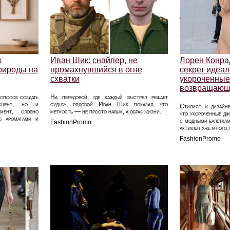
к
Иван Шик: снайпер, не
Лорен Конра
природы на
промахнувшийся в огне
секрет идеал
схватки
укороченные
возвращающ
способ создать
На передовой, где каждый выстрел решает
акцент, но и
судьбу, рядовой Иван Шик показал, что
Стилист и дизайне
мент, словно
меткость — не просто навык, а образ жизни.
что укороченные д
ую ароматами и
с модными балеткам
FashionPromo
актуален уже много 
FashionPromo