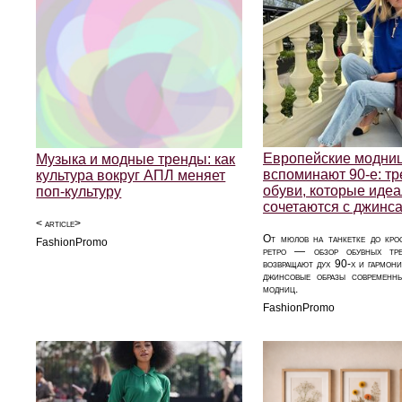
Европейские модни
Музыка и модные тренды: как
вспоминают 90-е: т
культура вокруг АПЛ меняет
обуви, которые иде
поп-культуру
сочетаются с джинс
< article>
От мюлов на танкетке до кро
FashionPromo
ретро — обзор обувных тре
возвращают дух 90-х и гармон
джинсовые образы современн
модниц.
FashionPromo