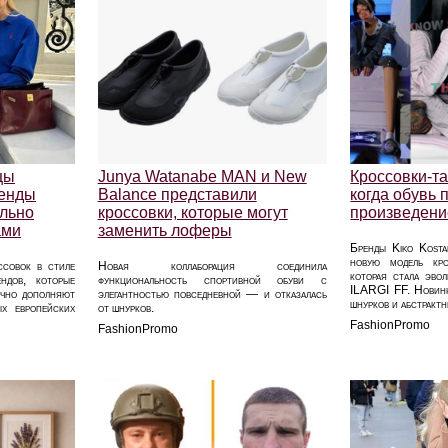
цы
Junya Watanabe MAN и New
Кроссовки-т
ренды
Balance представили
когда обувь 
ально
кроссовки, которые могут
произведени
ами
заменить лоферы
Бренды Kiko Kosta
новую модель кр
ссовок в стиле
Новая коллаборация соединила
которая стала эво
ндов, которые
функциональность спортивной обуви с
ILARGI FF. Новинк
ично дополняют
элегантностью повседневной — и отказалась
шнурков и абстрактн
ых европейских
от шнурков.
FashionPromo
FashionPromo